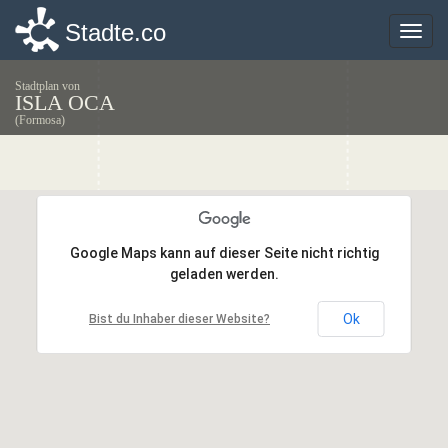
Stadte.co
Stadte.co
Toggle
Toggle
naviga
naviga
Stadtplan von
ISLA OCA
(Formosa)
Google Maps kann auf dieser Seite nicht richtig
Google Maps kann auf dieser Seite nicht richtig
geladen werden.
geladen werden.
Ok
Ok
Bist du Inhaber dieser Website?
Bist du Inhaber dieser Website?