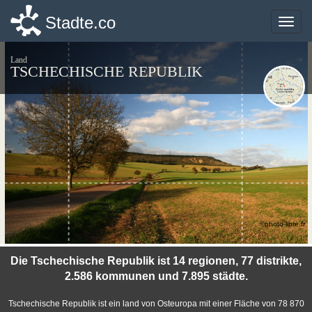
Stadte.co
Stadte.co
Toggle
Toggle
naviga
naviga
Land
TSCHECHISCHE REPUBLIK
©photo-libre.fr
Die Tschechische Republik ist 14 regionen, 77 distrikte,
2.586 kommunen und 7.895 städte.
Tschechische Republik ist ein land von Osteuropa mit einer Fläche von 78 870