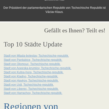
Der Präsident der parlamentarischen Republik von Tschechische Republik ist
Václav Klaus.
Gefällt es Ihnen? Teilt es!
Top 10 Städte Update
Stadt von Mlada-boleslav, Tschechische-republik.
Stadt von Pardubice, Tschechische-republik.
Stadt von Olomouc, Tschechische-republik.
Stadt von Aoeeska-krumlov, Tschechische-republik.
Stadt von Kutna-hora, Tschechische-republik.
Stadt von Kladno, Tschechische-republik.
Stadt von Havirov, Tschechische-republik.
Stadt von Usti, Tschechische-republik.
Stadt von Liberec, Tschechische-republik.
Stadt von Harrachov, Tschechische-republik.
Regionen von