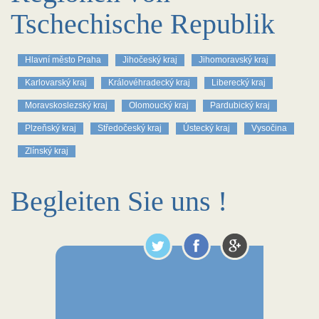
Tschechische Republik
Hlavní město Praha
Jihočeský kraj
Jihomoravský kraj
Karlovarský kraj
Královéhradecký kraj
Liberecký kraj
Moravskoslezský kraj
Olomoucký kraj
Pardubický kraj
Plzeňský kraj
Středočeský kraj
Ústecký kraj
Vysočina
Zlínský kraj
Begleiten Sie uns !