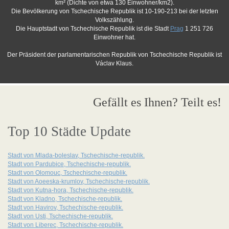
km² (Dichte von etwa 130 Einwohner/km2).
Die Bevölkerung von Tschechische Republik ist 10-190-213 bei der letzten
Volkszählung.
Die Hauptstadt von Tschechische Republik ist die Stadt
Prag
1 251 726
Einwohner hat.
Der Präsident der parlamentarischen Republik von Tschechische Republik ist
Václav Klaus.
Gefällt es Ihnen? Teilt es!
Top 10 Städte Update
Stadt von Mlada-boleslav, Tschechische-republik.
Stadt von Pardubice, Tschechische-republik.
Stadt von Olomouc, Tschechische-republik.
Stadt von Aoeeska-krumlov, Tschechische-republik.
Stadt von Kutna-hora, Tschechische-republik.
Stadt von Kladno, Tschechische-republik.
Stadt von Havirov, Tschechische-republik.
Stadt von Usti, Tschechische-republik.
Stadt von Liberec, Tschechische-republik.