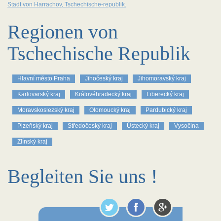
Stadt von Harrachov, Tschechische-republik.
Regionen von
Tschechische Republik
Hlavní město Praha
Jihočeský kraj
Jihomoravský kraj
Karlovarský kraj
Královéhradecký kraj
Liberecký kraj
Moravskoslezský kraj
Olomoucký kraj
Pardubický kraj
Plzeňský kraj
Středočeský kraj
Ústecký kraj
Vysočina
Zlínský kraj
Begleiten Sie uns !