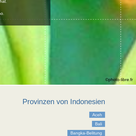
hat.
no.
©photo-libre.fr
Provinzen von Indonesien
Aceh
Bali
Bangka-Belitung