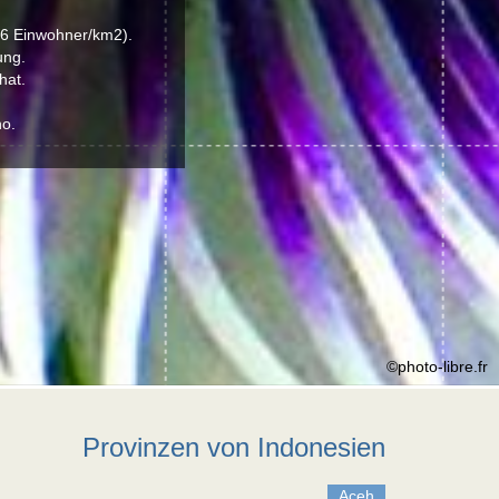
126 Einwohner/km2).
ung.
hat.
no.
©photo-libre.fr
Provinzen von Indonesien
Aceh