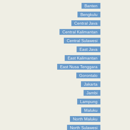
Banten
Bengkulu
Central Java
Central Kalimantan
Central Sulawesi
East Java
East Kalimantan
East Nusa Tenggara
Gorontalo
Jakarta
Jambi
Lampung
Maluku
North Maluku
North Sulawesi