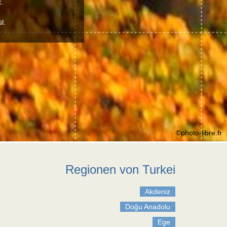
.
l.
©photo-libre.fr
Regionen von Turkei
Akdeniz
Doğu Anadolu
Ege