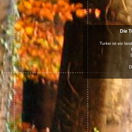
Die T
Turkei ist ein l
D