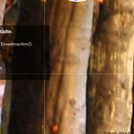
tädte.
7 Einwohner/km2).
.
.
l.
©photo-libre.fr