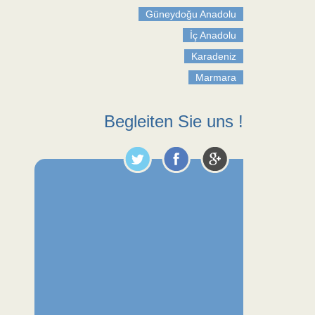
Güneydoğu Anadolu
İç Anadolu
Karadeniz
Marmara
Begleiten Sie uns !