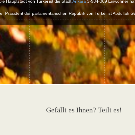
Die Hauptstadt von Turkei ist die Stadt
Ankara
3-984-069 Einwohner hat
er Präsident der parlamentarischen Republik von Turkei ist Abdullah Gü
Gefällt es Ihnen? Teilt es!
e