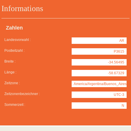
Informations
Zahlen
Landesvorwahl :
AR
Postleitzahl :
P3615
Breite :
-34.56495
Länge :
-58.67329
Zeitzone :
America/Argentina/Buenos_Aires
Zeitzonenbezeichner :
UTC-3
Sommerzeit :
N