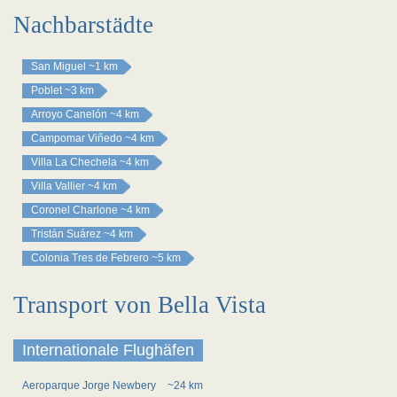
Nachbarstädte
San Miguel
~1 km
Poblet
~3 km
Arroyo Canelón
~4 km
Campomar Viñedo
~4 km
Villa La Chechela
~4 km
Villa Vallier
~4 km
Coronel Charlone
~4 km
Tristán Suárez
~4 km
Colonia Tres de Febrero
~5 km
Transport von Bella Vista
Internationale Flughäfen
Aeroparque Jorge Newbery
~24 km