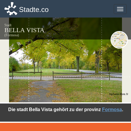
Stadte.co
Stadte.co
Toggle
Toggle
naviga
naviga
Stadt
BELLA VISTA
(Formosa)
©photo-libre.fr
Die stadt Bella Vista gehört zu der provinz
Formosa
.