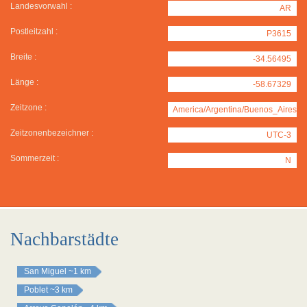
Landesvorwahl :
AR
Postleitzahl :
P3615
Breite :
-34.56495
Länge :
-58.67329
Zeitzone :
America/Argentina/Buenos_Aires
Zeitzonenbezeichner :
UTC-3
Sommerzeit :
N
Nachbarstädte
San Miguel
~1 km
Poblet
~3 km