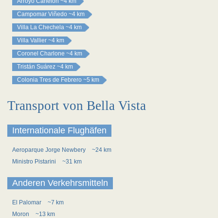
Arroyo Canelón
~4 km
Campomar Viñedo
~4 km
Villa La Chechela
~4 km
Villa Vallier
~4 km
Coronel Charlone
~4 km
Tristán Suárez
~4 km
Colonia Tres de Febrero
~5 km
Transport von Bella Vista
Internationale Flughäfen
Aeroparque Jorge Newbery
~24 km
Ministro Pistarini
~31 km
Anderen Verkehrsmitteln
El Palomar
~7 km
Moron
~13 km