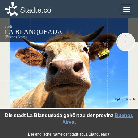
Stadte.co
Stadte.co
Toggle
Toggle
naviga
naviga
Stadt
LA BLANQUEADA
(Buenos Aires)
©photo-libre.fr
Die stadt La Blanqueada gehört zu der provinz
Buenos
Aires
.
Der englische Name der stadt ist La Blanqueada.