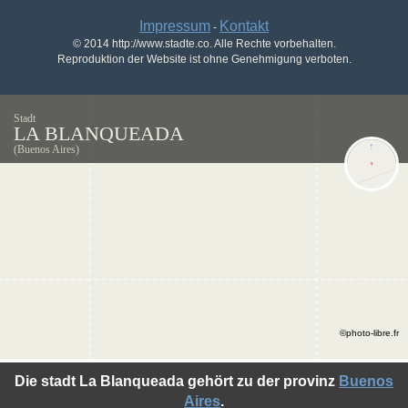
Impressum
Kontakt
-
© 2014 http://www.stadte.co. Alle Rechte vorbehalten.
Reproduktion der Website ist ohne Genehmigung verboten.
Stadt
LA BLANQUEADA
(Buenos Aires)
©photo-libre.fr
Die stadt La Blanqueada gehört zu der provinz
Buenos
Aires
.