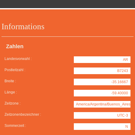
Informations
Zahlen
Landesvorwahl :
AR
Postleitzahl :
B7243
Breite :
-35.16667
Länge :
-59.40000
Zeitzone :
America/Argentina/Buenos_Aires
Zeitzonenbezeichner :
UTC-3
Sommerzeit :
N