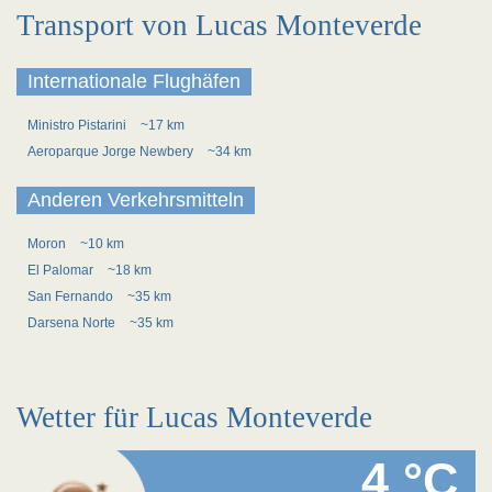
Transport von Lucas Monteverde
Internationale Flughäfen
Ministro Pistarini
~17 km
Aeroparque Jorge Newbery
~34 km
Anderen Verkehrsmitteln
Moron
~10 km
El Palomar
~18 km
San Fernando
~35 km
Darsena Norte
~35 km
Wetter für Lucas Monteverde
4 °C