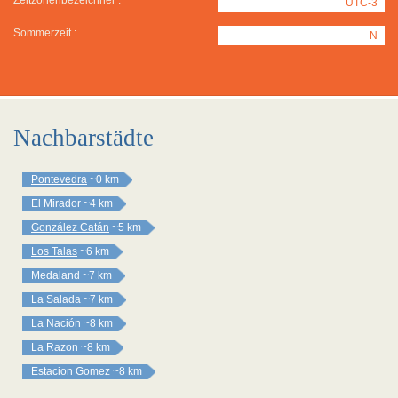
Zeitzonenbezeichner :
UTC-3
Sommerzeit :
N
Nachbarstädte
Pontevedra
~0 km
El Mirador
~4 km
González Catán
~5 km
Los Talas
~6 km
Medaland
~7 km
La Salada
~7 km
La Nación
~8 km
La Razon
~8 km
Estacion Gomez
~8 km