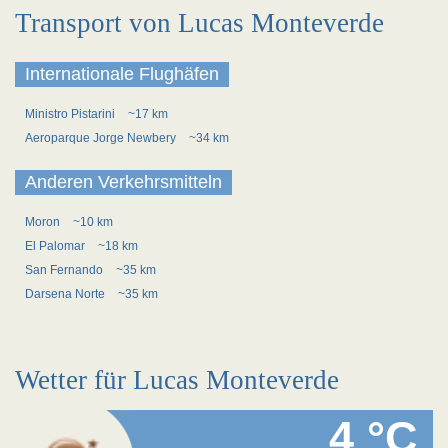
Transport von Lucas Monteverde
Internationale Flughäfen
Ministro Pistarini
~17 km
Aeroparque Jorge Newbery
~34 km
Anderen Verkehrsmitteln
Moron
~10 km
El Palomar
~18 km
San Fernando
~35 km
Darsena Norte
~35 km
Wetter für Lucas Monteverde
4 °C