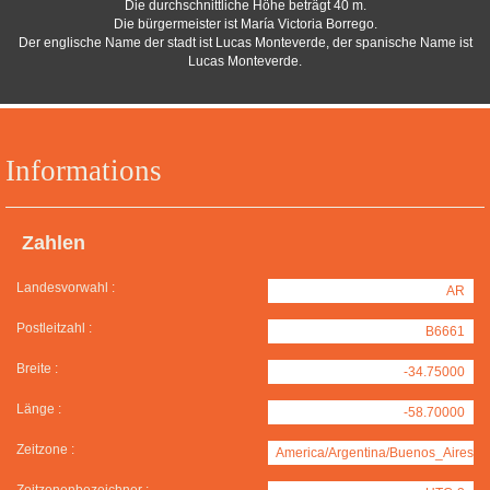
Die durchschnittliche Höhe beträgt 40 m.
Die bürgermeister ist María Victoria Borrego.
Der englische Name der stadt ist Lucas Monteverde, der spanische Name ist
Lucas Monteverde.
Informations
Zahlen
Landesvorwahl :
AR
Postleitzahl :
B6661
Breite :
-34.75000
Länge :
-58.70000
Zeitzone :
America/Argentina/Buenos_Aires