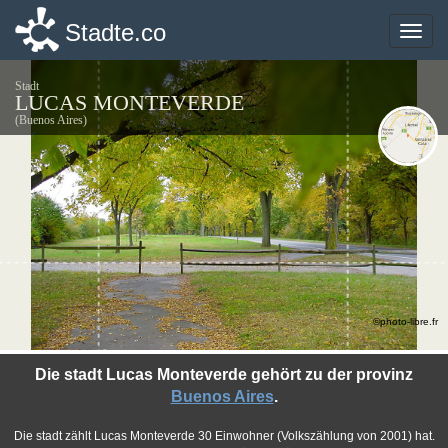
Stadte.co
Stadte.co
Toggle
Toggle
naviga
naviga
Stadt
LUCAS MONTEVERDE
(Buenos Aires)
©photo-libre.fr
Die stadt Lucas Monteverde gehört zu der provinz
Buenos Aires
.
Die stadt zählt Lucas Monteverde 30 Einwohner (Volkszählung von 2001) hat.