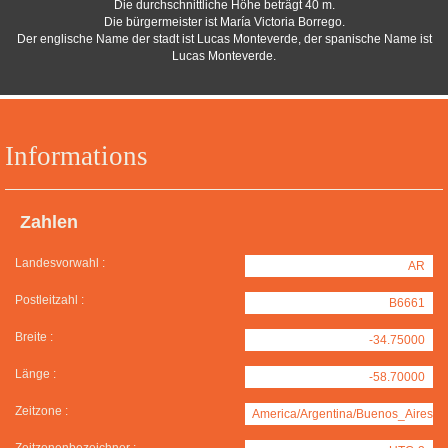
Die durchschnittliche Höhe beträgt 40 m.
Die bürgermeister ist María Victoria Borrego.
Der englische Name der stadt ist Lucas Monteverde, der spanische Name ist
Lucas Monteverde.
Informations
Zahlen
Landesvorwahl :
AR
Postleitzahl :
B6661
Breite :
-34.75000
Länge :
-58.70000
Zeitzone :
America/Argentina/Buenos_Aires