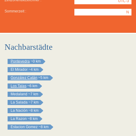
Zeitzonenbezeichner :
UTC-3
Sommerzeit :
N
Nachbarstädte
Pontevedra
~0 km
El Mirador
~4 km
González Catán
~5 km
Los Talas
~6 km
Medaland
~7 km
La Salada
~7 km
La Nación
~8 km
La Razon
~8 km
Estacion Gomez
~8 km