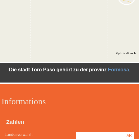
©photo-libre.fr
Die stadt Toro Paso gehört zu der provinz
Formosa
.
Informations
Zahlen
Landesvorwahl :
AR