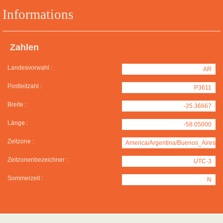
Informations
Zahlen
Landesvorwahl :
AR
Postleitzahl :
P3611
Breite :
-25.36667
Länge :
-58.05000
Zeitzone :
America/Argentina/Buenos_Aires
Zeitzonenbezeichner :
UTC-3
Sommerzeit :
N