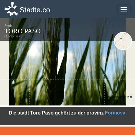
Stadte.co
Stadte.co
Toggle
Toggle
naviga
naviga
Stadt
TORO PASO
(Formosa)
©photo-libre.fr
Die stadt Toro Paso gehört zu der provinz
Formosa
.