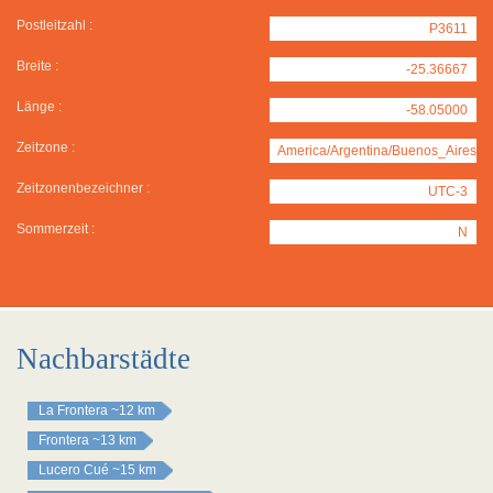
Postleitzahl :
P3611
Breite :
-25.36667
Länge :
-58.05000
Zeitzone :
America/Argentina/Buenos_Aires
Zeitzonenbezeichner :
UTC-3
Sommerzeit :
N
Nachbarstädte
La Frontera
~12 km
Frontera
~13 km
Lucero Cué
~15 km