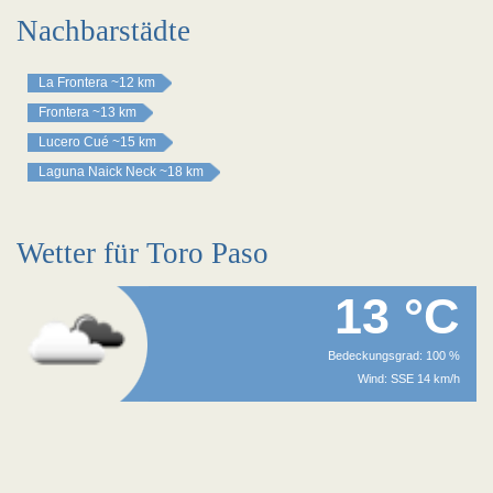
Nachbarstädte
La Frontera
~12 km
Frontera
~13 km
Lucero Cué
~15 km
Laguna Naick Neck
~18 km
Wetter für Toro Paso
13 °C
Bedeckungsgrad: 100 %
Wind: SSE 14 km/h