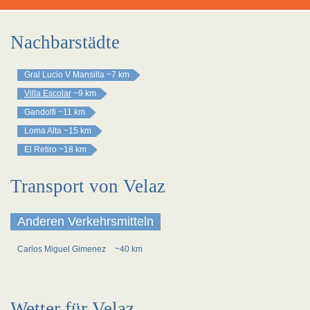
Nachbarstädte
Gral Lucio V Mansilla
~7 km
Villa Escolar
~9 km
Gandolfi
~11 km
Loma Alta
~15 km
El Retiro
~18 km
Transport von Velaz
Anderen Verkehrsmitteln
Carlos Miguel Gimenez
~40 km
Wetter für Velaz