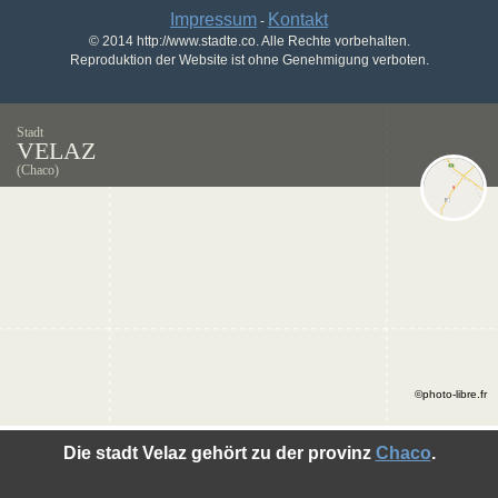
Impressum
Kontakt
-
© 2014 http://www.stadte.co. Alle Rechte vorbehalten.
Reproduktion der Website ist ohne Genehmigung verboten.
Stadt
VELAZ
(Chaco)
©photo-libre.fr
Die stadt Velaz gehört zu der provinz
Chaco
.