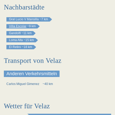
Nachbarstädte
Gral Lucio V Mansilla
~7 km
Villa Escolar
~9 km
Gandolfi
~11 km
Loma Alta
~15 km
El Retiro
~18 km
Transport von Velaz
Anderen Verkehrsmitteln
Carlos Miguel Gimenez
~40 km
Wetter für Velaz