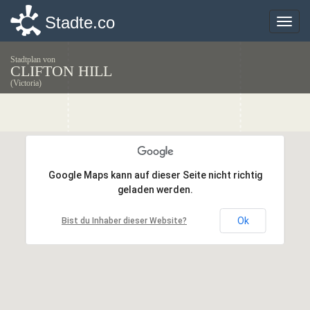
Stadte.co
Stadte.co
Toggle
Toggle
naviga
naviga
Stadtplan von
CLIFTON HILL
(Victoria)
Google Maps kann auf dieser Seite nicht richtig
Google Maps kann auf dieser Seite nicht richtig
geladen werden.
geladen werden.
Ok
Ok
Bist du Inhaber dieser Website?
Bist du Inhaber dieser Website?