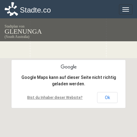
Stadte.co
Stadte.co
Toggle
Toggle
naviga
naviga
Stadtplan von
GLENUNGA
(South Australia)
Google Maps kann auf dieser Seite nicht richtig
Google Maps kann auf dieser Seite nicht richtig
geladen werden.
geladen werden.
Ok
Ok
Bist du Inhaber dieser Website?
Bist du Inhaber dieser Website?