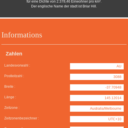
für eine Dichte von 2.378,46 Einwohner pro km².
Der englische Name der stadt ist Briar Hill.
Informations
Zahlen
Landesvorwahl :
AU
Postleitzahl :
3088
Breite :
-37.70948
Länge :
145.12014
Zeitzone :
Australia/Melbourne
Zeitzonenbezeichner :
UTC+10