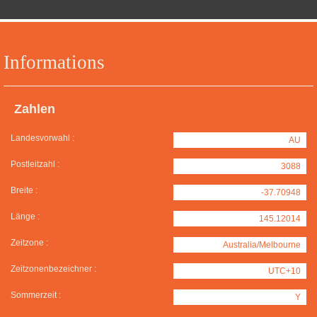
Informations
Zahlen
Landesvorwahl :
AU
Postleitzahl :
3088
Breite :
-37.70948
Länge :
145.12014
Zeitzone :
Australia/Melbourne
Zeitzonenbezeichner :
UTC+10
Sommerzeit :
Y