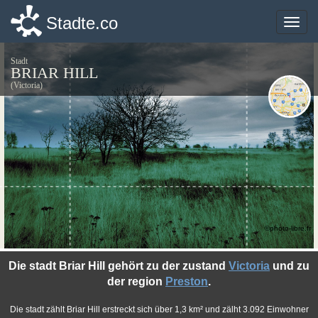
Stadte.co
Stadte.co
Toggle
Toggle
naviga
naviga
Stadt
BRIAR HILL
(Victoria)
©photo-libre.fr
Die stadt Briar Hill gehört zu der zustand
Victoria
und zu
der region
Preston
.
Die stadt zählt Briar Hill erstreckt sich über 1,3 km² und zälht 3.092 Einwohner