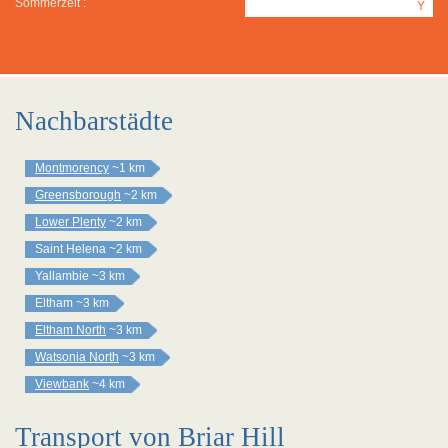
Sommerzeit :
Y
Nachbarstädte
Montmorency
~1 km
Greensborough
~2 km
Lower Plenty
~2 km
Saint Helena
~2 km
Yallambie
~3 km
Eltham
~3 km
Eltham North
~3 km
Watsonia North
~3 km
Viewbank
~4 km
Transport von Briar Hill