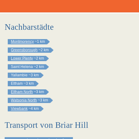
Nachbarstädte
Montmorency
~1 km
Greensborough
~2 km
Lower Plenty
~2 km
Saint Helena
~2 km
Yallambie
~3 km
Eltham
~3 km
Eltham North
~3 km
Watsonia North
~3 km
Viewbank
~4 km
Transport von Briar Hill