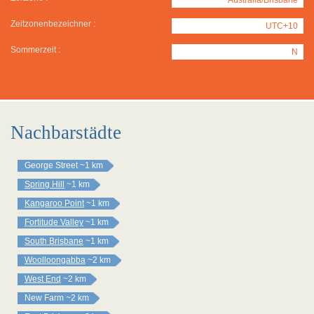
Zeitzonenbezeichner :
UTC+10
Sommerzeit :
N
Nachbarstädte
George Street
~1 km
Spring Hill
~1 km
Kangaroo Point
~1 km
Fortitude Valley
~1 km
South Brisbane
~1 km
Woolloongabba
~2 km
West End
~2 km
New Farm
~2 km