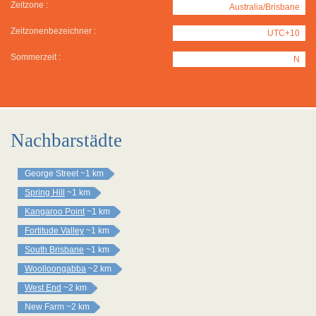
Zeitzone :
Australia/Brisbane
Zeitzonenbezeichner :
UTC+10
Sommerzeit :
N
Nachbarstädte
George Street
~1 km
Spring Hill
~1 km
Kangaroo Point
~1 km
Fortitude Valley
~1 km
South Brisbane
~1 km
Woolloongabba
~2 km
West End
~2 km
New Farm
~2 km