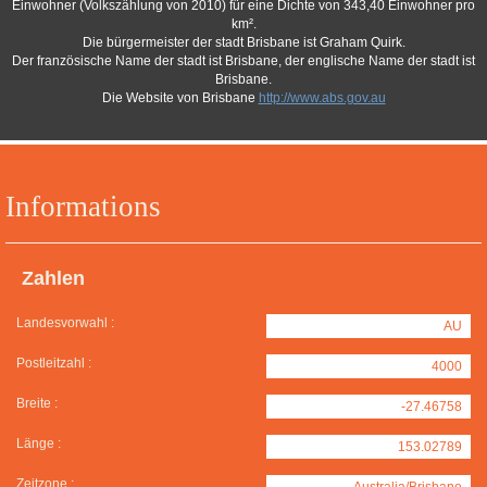
Einwohner (Volkszählung von 2010) für eine Dichte von 343,40 Einwohner pro
km².
Die bürgermeister der stadt Brisbane ist Graham Quirk.
Der französische Name der stadt ist Brisbane, der englische Name der stadt ist
Brisbane.
Die Website von Brisbane
http://www.abs.gov.au
Informations
Zahlen
Landesvorwahl :
AU
Postleitzahl :
4000
Breite :
-27.46758
Länge :
153.02789
Zeitzone :
Australia/Brisbane