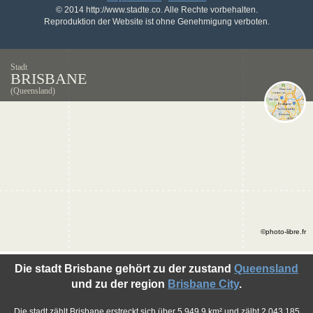
© 2014 http://www.stadte.co. Alle Rechte vorbehalten.
Reproduktion der Website ist ohne Genehmigung verboten.
Stadt
BRISBANE
(Queensland)
©photo-libre.fr
Die stadt Brisbane gehört zu der zustand
Queensland
und zu der region
Brisbane City
.
Die stadt zählt Brisbane erstreckt sich über 5.949,9 km² und zälht 2.043.185