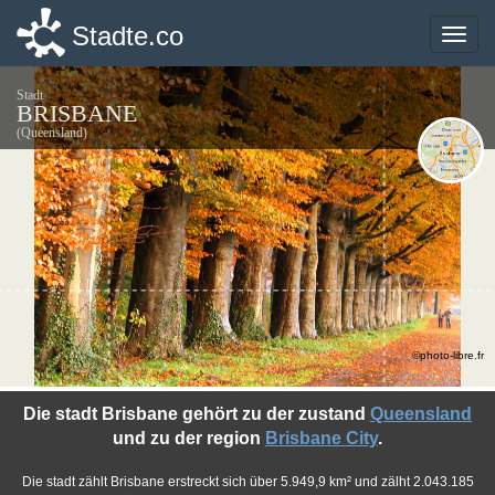
Stadte.co
Stadte.co
Toggle
Toggle
naviga
naviga
Stadt
BRISBANE
(Queensland)
©photo-libre.fr
Die stadt Brisbane gehört zu der zustand
Queensland
und zu der region
Brisbane City
.
Die stadt zählt Brisbane erstreckt sich über 5.949,9 km² und zälht 2.043.185