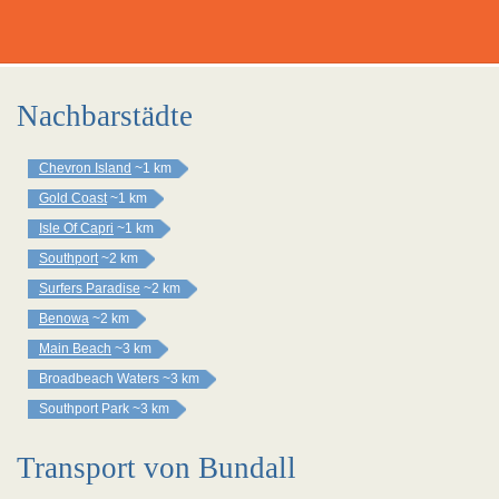
Nachbarstädte
Chevron Island
~1 km
Gold Coast
~1 km
Isle Of Capri
~1 km
Southport
~2 km
Surfers Paradise
~2 km
Benowa
~2 km
Main Beach
~3 km
Broadbeach Waters
~3 km
Southport Park
~3 km
Transport von Bundall