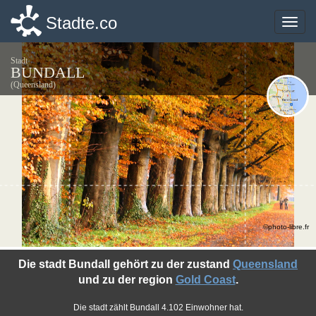
Stadte.co
Stadte.co
Toggle
Toggle
naviga
naviga
Stadt
BUNDALL
(Queensland)
©photo-libre.fr
Die stadt Bundall gehört zu der zustand
Queensland
und zu der region
Gold Coast
.
Die stadt zählt Bundall 4.102 Einwohner hat.