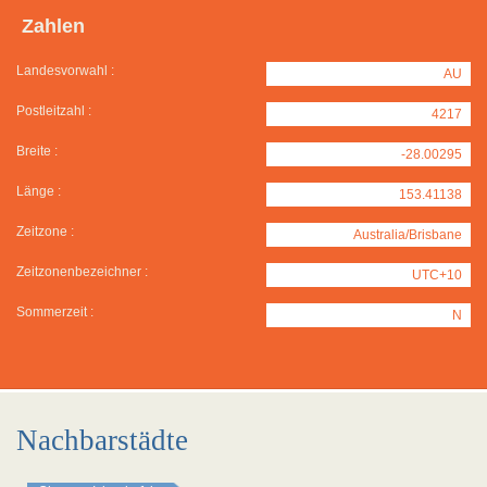
Zahlen
Landesvorwahl :
AU
Postleitzahl :
4217
Breite :
-28.00295
Länge :
153.41138
Zeitzone :
Australia/Brisbane
Zeitzonenbezeichner :
UTC+10
Sommerzeit :
N
Nachbarstädte