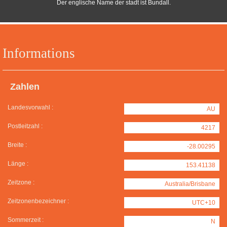
Der englische Name der stadt ist Bundall.
Informations
Zahlen
Landesvorwahl :
AU
Postleitzahl :
4217
Breite :
-28.00295
Länge :
153.41138
Zeitzone :
Australia/Brisbane
Zeitzonenbezeichner :
UTC+10
Sommerzeit :
N