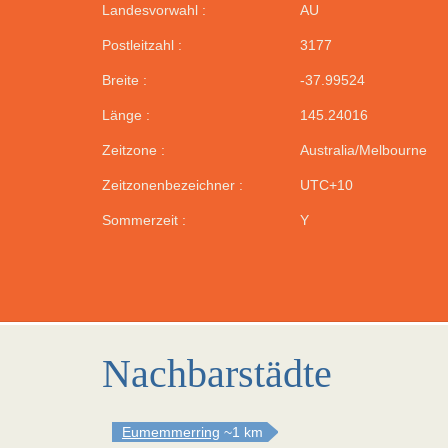
Landesvorwahl :
AU
Postleitzahl :
3177
Breite :
-37.99524
Länge :
145.24016
Zeitzone :
Australia/Melbourne
Zeitzonenbezeichner :
UTC+10
Sommerzeit :
Y
Nachbarstädte
Eumemmerring
~1 km