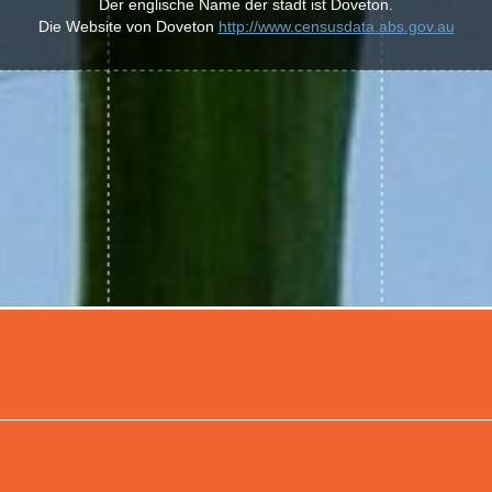
Der englische Name der stadt ist Doveton.
Die Website von Doveton
http://www.censusdata.abs.gov.au