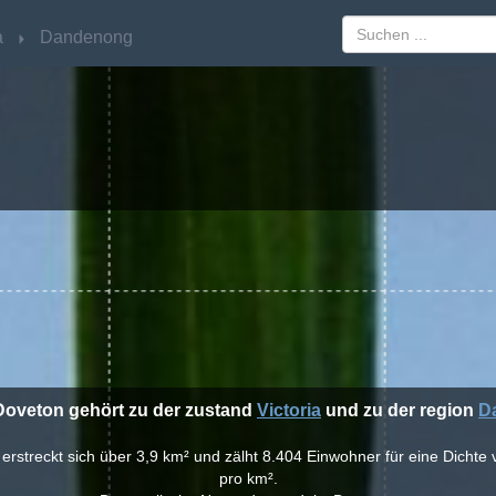
a
a
Dandenong
Dandenong
 Doveton gehört zu der zustand
Victoria
und zu der region
D
 erstreckt sich über 3,9 km² und zälht 8.404 Einwohner für eine Dicht
pro km².