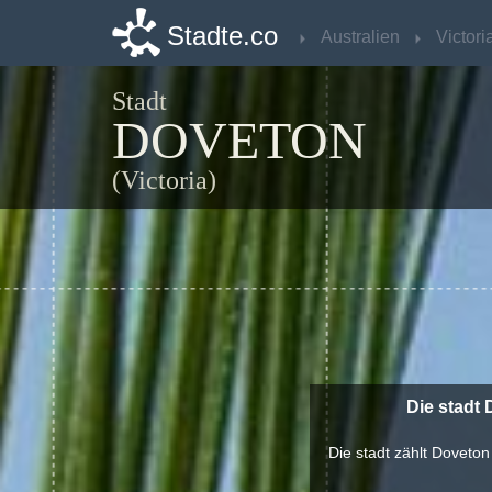
Stadte.co
Stadte.co
Australien
Australien
Victori
Victori
Stadt
DOVETON
(Victoria)
Die stadt
Die stadt zählt Doveton