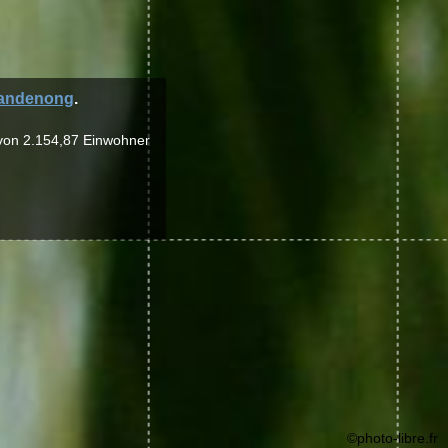
andenong
.
e von 2.154,87 Einwohner
©photo-libre.fr