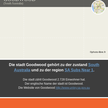
(South Australia)
©photo-libre.fr
Die stadt Goodwood gehört zu der zustand
South
Australia
und zu der region
SA Subs Near 1
.
Die stadt zählt Goodwood 2.728 Einwohner hat.
Der englische Name der stadt ist Goodwood.
Die Website von Goodwood
http://www.unley.sa.gov.au