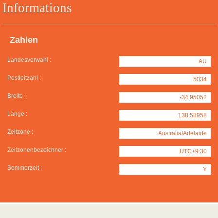
Informations
Zahlen
Landesvorwahl :
AU
Postleitzahl :
5034
Breite :
-34.95052
Länge :
138.58958
Zeitzone :
Australia/Adelaide
Zeitzonenbezeichner :
UTC+9:30
Sommerzeit :
Y