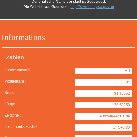
Der englische Name der stadt ist Goodwood.
Die Website von Goodwood
http://www.unley.sa.gov.au
Informations
Zahlen
Landesvorwahl :
AU
Postleitzahl :
5034
Breite :
-34.95052
Länge :
138.58958
Zeitzone :
Australia/Adelaide
Zeitzonenbezeichner :
UTC+9:30