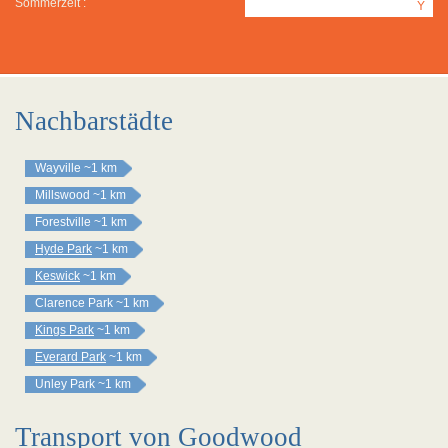
Sommerzeit :
Y
Nachbarstädte
Wayville
~1 km
Millswood
~1 km
Forestville
~1 km
Hyde Park
~1 km
Keswick
~1 km
Clarence Park
~1 km
Kings Park
~1 km
Everard Park
~1 km
Unley Park
~1 km
Transport von Goodwood