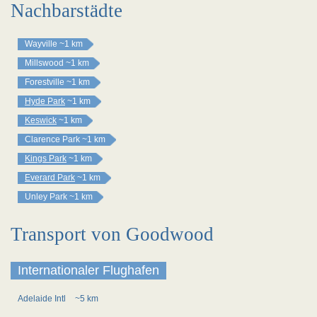
Nachbarstädte
Wayville
~1 km
Millswood
~1 km
Forestville
~1 km
Hyde Park
~1 km
Keswick
~1 km
Clarence Park
~1 km
Kings Park
~1 km
Everard Park
~1 km
Unley Park
~1 km
Transport von Goodwood
Internationaler Flughafen
Adelaide Intl
~5 km