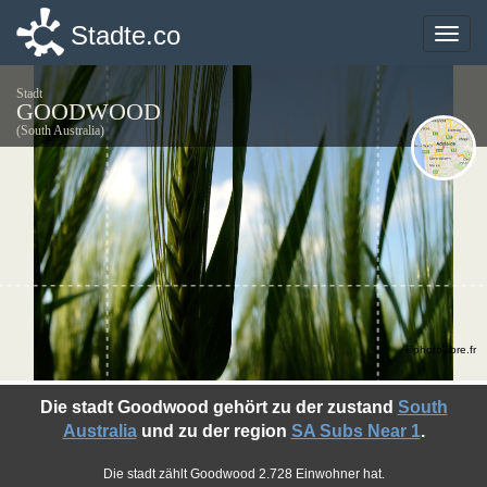
Stadte.co
Stadte.co
Toggle
Toggle
naviga
naviga
Stadt
GOODWOOD
(South Australia)
©photo-libre.fr
Die stadt Goodwood gehört zu der zustand
South
Australia
und zu der region
SA Subs Near 1
.
Die stadt zählt Goodwood 2.728 Einwohner hat.