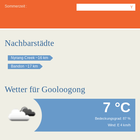
Sommerzeit :
Y
Nachbarstädte
Nyrang Creek
~16 km
Bandon
~17 km
Wetter für Gooloogong
7 °C
Bedeckungsgrad: 87 %
Wind: E 4 km/h