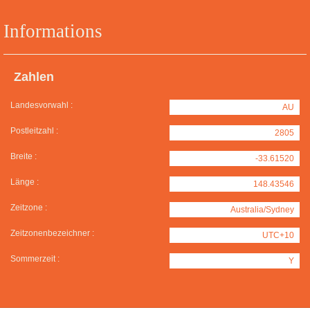
Informations
Zahlen
Landesvorwahl :
AU
Postleitzahl :
2805
Breite :
-33.61520
Länge :
148.43546
Zeitzone :
Australia/Sydney
Zeitzonenbezeichner :
UTC+10
Sommerzeit :
Y