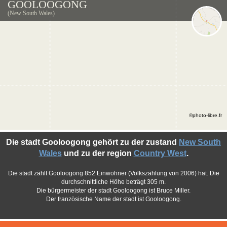
GOOLOOGONG
(New South Wales)
©photo-libre.fr
Die stadt Gooloogong gehört zu der zustand
New South
Wales
und zu der region
Country West
.
Die stadt zählt Gooloogong 852 Einwohner (Volkszählung von 2006) hat. Die
durchschnittliche Höhe beträgt 305 m.
Die bürgermeister der stadt Gooloogong ist Bruce Miller.
Der französische Name der stadt ist Gooloogong.