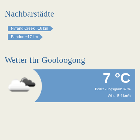
Nachbarstädte
Nyrang Creek
~16 km
Bandon
~17 km
Wetter für Gooloogong
7 °C
Bedeckungsgrad: 87 %
Wind: E 4 km/h