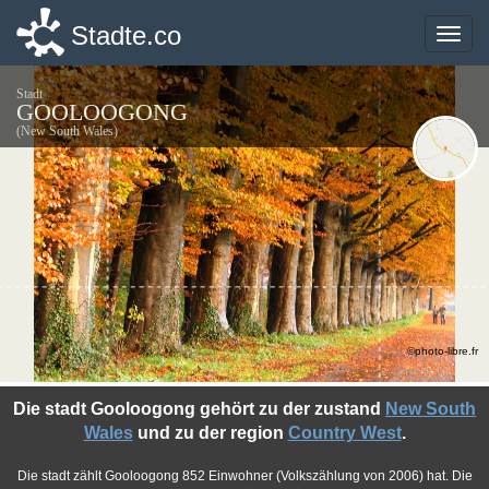
Stadte.co
Stadte.co
Toggle
Toggle
naviga
naviga
Stadt
GOOLOOGONG
(New South Wales)
©photo-libre.fr
Die stadt Gooloogong gehört zu der zustand
New South
Wales
und zu der region
Country West
.
Die stadt zählt Gooloogong 852 Einwohner (Volkszählung von 2006) hat. Die