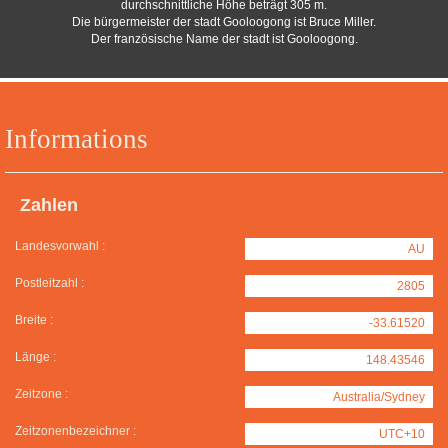
durchschnittliche Höhe beträgt 305 m.
Die bürgermeister der stadt Gooloogong ist Bruce Miller.
Der französische Name der stadt ist Gooloogong.
Informations
Zahlen
Landesvorwahl :
AU
Postleitzahl :
2805
Breite :
-33.61520
Länge :
148.43546
Zeitzone :
Australia/Sydney
Zeitzonenbezeichner :
UTC+10