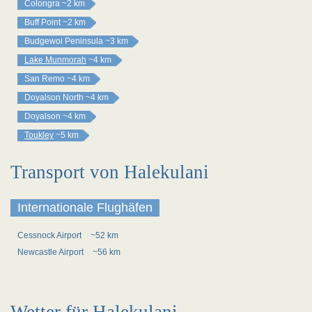
Colongra
~2 km
Buff Point
~2 km
Budgewoi Peninsula
~3 km
Lake Munmorah
~4 km
San Remo
~4 km
Doyalson North
~4 km
Doyalson
~4 km
Toukley
~5 km
Transport von Halekulani
Internationale Flughäfen
Cessnock Airport
~52 km
Newcastle Airport
~56 km