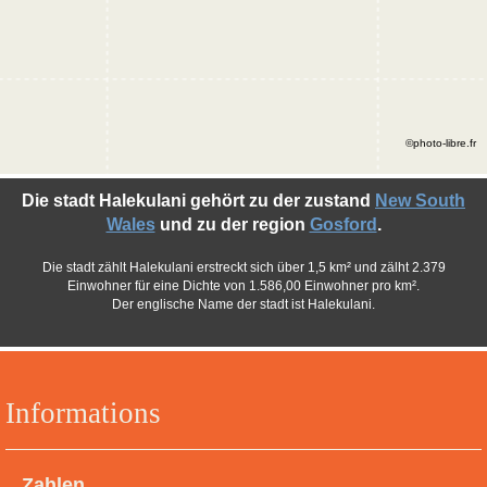
©photo-libre.fr
Die stadt Halekulani gehört zu der zustand
New South
Wales
und zu der region
Gosford
.
Die stadt zählt Halekulani erstreckt sich über 1,5 km² und zälht 2.379
Einwohner für eine Dichte von 1.586,00 Einwohner pro km².
Der englische Name der stadt ist Halekulani.
Informations
Zahlen