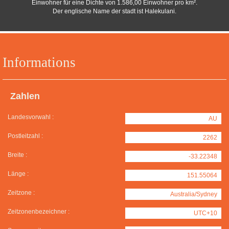
Einwohner für eine Dichte von 1.586,00 Einwohner pro km².
Der englische Name der stadt ist Halekulani.
Informations
Zahlen
Landesvorwahl :
AU
Postleitzahl :
2262
Breite :
-33.22348
Länge :
151.55064
Zeitzone :
Australia/Sydney
Zeitzonenbezeichner :
UTC+10