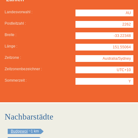
Landesvorwahl :
AU
Postleitzahl :
2262
Breite :
-33.22348
Länge :
151.55064
Zeitzone :
Australia/Sydney
Zeitzonenbezeichner :
UTC+10
Sommerzeit :
Y
Nachbarstädte
Budgewoi
~1 km