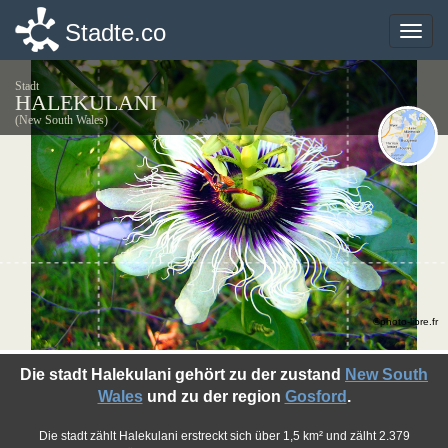
Stadte.co
Stadte.co
Toggle
Toggle
naviga
naviga
Stadt
HALEKULANI
(New South Wales)
©photo-libre.fr
Die stadt Halekulani gehört zu der zustand
New South
Wales
und zu der region
Gosford
.
Die stadt zählt Halekulani erstreckt sich über 1,5 km² und zälht 2.379