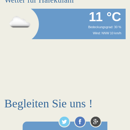
Wetter für Halekulani
11 °C
Bedeckungsgrad: 30 %
Wind: NNW 10 km/h
Begleiten Sie uns !