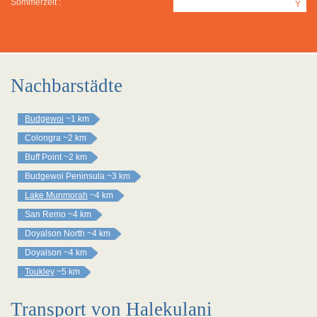
Sommerzeit :
Y
Nachbarstädte
Budgewoi
~1 km
Colongra
~2 km
Buff Point
~2 km
Budgewoi Peninsula
~3 km
Lake Munmorah
~4 km
San Remo
~4 km
Doyalson North
~4 km
Doyalson
~4 km
Toukley
~5 km
Transport von Halekulani