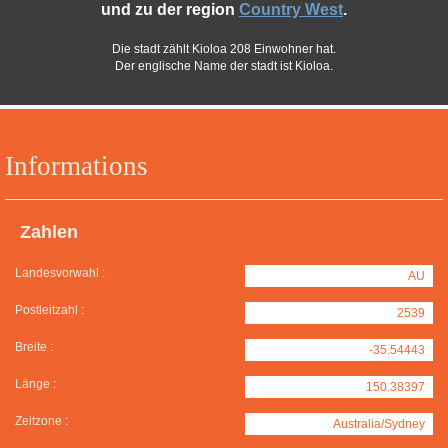
und zu der region
Country West
.
Die stadt zählt Kioloa 208 Einwohner hat.
Der englische Name der stadt ist Kioloa.
Informations
Zahlen
Landesvorwahl :
AU
Postleitzahl :
2539
Breite :
-35.54443
Länge :
150.38397
Zeitzone :
Australia/Sydney