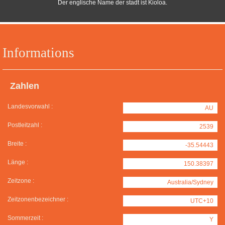
Der englische Name der stadt ist Kioloa.
Informations
Zahlen
Landesvorwahl :
AU
Postleitzahl :
2539
Breite :
-35.54443
Länge :
150.38397
Zeitzone :
Australia/Sydney
Zeitzonenbezeichner :
UTC+10
Sommerzeit :
Y