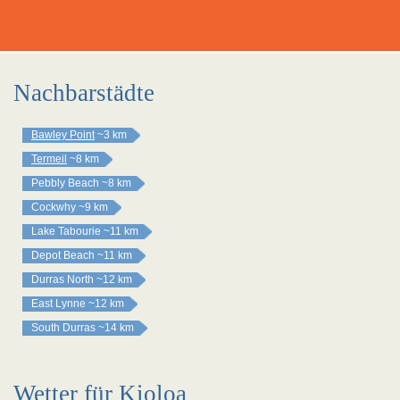
Nachbarstädte
Bawley Point
~3 km
Termeil
~8 km
Pebbly Beach
~8 km
Cockwhy
~9 km
Lake Tabourie
~11 km
Depot Beach
~11 km
Durras North
~12 km
East Lynne
~12 km
South Durras
~14 km
Wetter für Kioloa