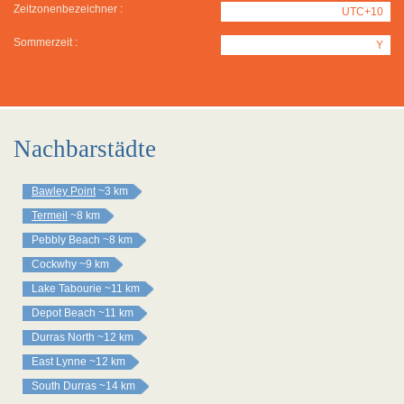
Zeitzonenbezeichner :
UTC+10
Sommerzeit :
Y
Nachbarstädte
Bawley Point
~3 km
Termeil
~8 km
Pebbly Beach
~8 km
Cockwhy
~9 km
Lake Tabourie
~11 km
Depot Beach
~11 km
Durras North
~12 km
East Lynne
~12 km
South Durras
~14 km