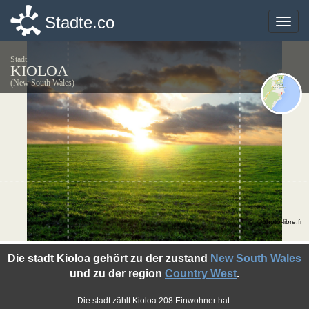
Stadte.co
Stadte.co
Toggle
Toggle
naviga
naviga
Stadt
KIOLOA
(New South Wales)
©photo-libre.fr
Die stadt Kioloa gehört zu der zustand
New South Wales
und zu der region
Country West
.
Die stadt zählt Kioloa 208 Einwohner hat.