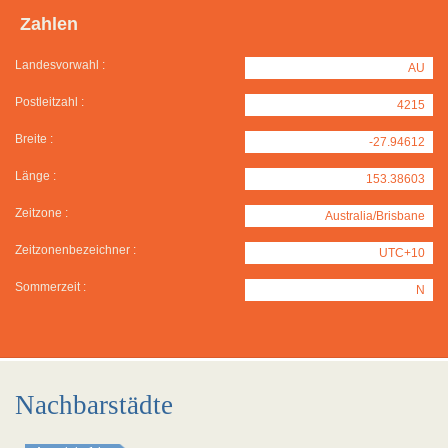
Zahlen
Landesvorwahl :
AU
Postleitzahl :
4215
Breite :
-27.94612
Länge :
153.38603
Zeitzone :
Australia/Brisbane
Zeitzonenbezeichner :
UTC+10
Sommerzeit :
N
Nachbarstädte