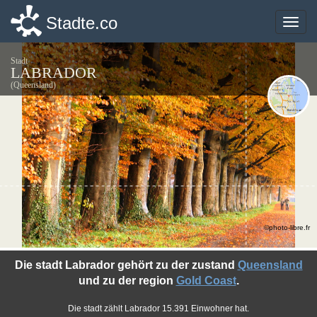
Stadte.co
Stadte.co
Toggle
Toggle
naviga
naviga
Stadt
LABRADOR
(Queensland)
©photo-libre.fr
Die stadt Labrador gehört zu der zustand
Queensland
und zu der region
Gold Coast
.
Die stadt zählt Labrador 15.391 Einwohner hat.