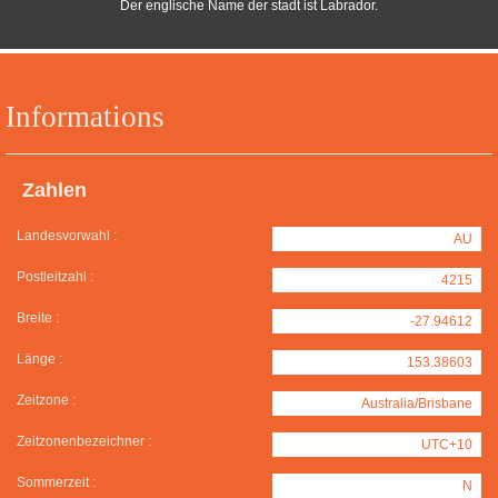
Der englische Name der stadt ist Labrador.
Informations
Zahlen
Landesvorwahl :
AU
Postleitzahl :
4215
Breite :
-27.94612
Länge :
153.38603
Zeitzone :
Australia/Brisbane
Zeitzonenbezeichner :
UTC+10
Sommerzeit :
N