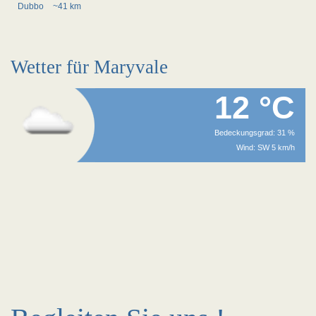
Dubbo
~41 km
Wetter für Maryvale
12 °C
Bedeckungsgrad: 31 %
Wind: SW 5 km/h