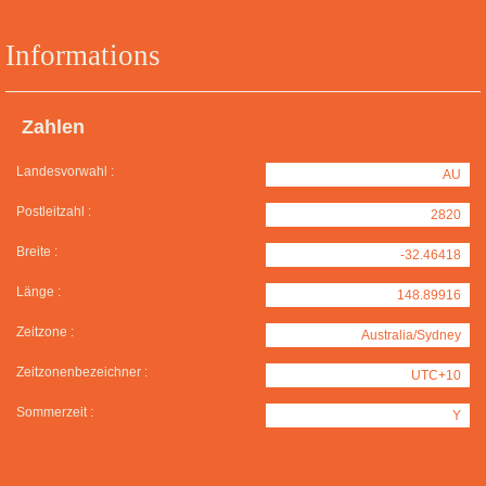
Informations
Zahlen
Landesvorwahl :
AU
Postleitzahl :
2820
Breite :
-32.46418
Länge :
148.89916
Zeitzone :
Australia/Sydney
Zeitzonenbezeichner :
UTC+10
Sommerzeit :
Y