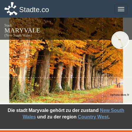
Stadte.co
Stadte.co
Toggle
Toggle
naviga
naviga
Stadt
MARYVALE
(New South Wales)
©photo-libre.fr
Die stadt Maryvale gehört zu der zustand
New South
Wales
und zu der region
Country West
.