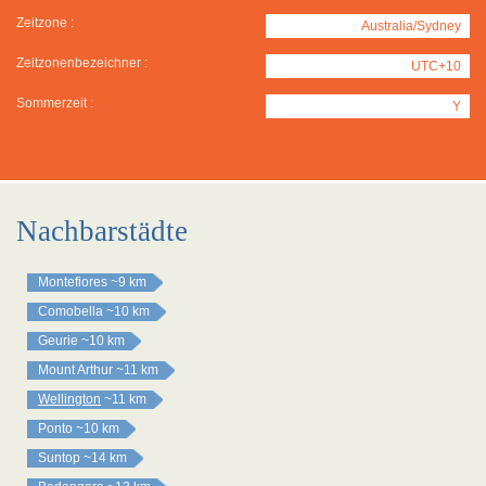
Zeitzone :
Australia/Sydney
Zeitzonenbezeichner :
UTC+10
Sommerzeit :
Y
Nachbarstädte
Montefiores
~9 km
Comobella
~10 km
Geurie
~10 km
Mount Arthur
~11 km
Wellington
~11 km
Ponto
~10 km
Suntop
~14 km