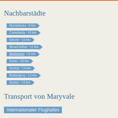
Nachbarstädte
Montefiores
~9 km
Comobella
~10 km
Geurie
~10 km
Mount Arthur
~11 km
Wellington
~11 km
Ponto
~10 km
Suntop
~14 km
Bodangora
~13 km
Apsley
~16 km
Transport von Maryvale
Internationaler Flughafen