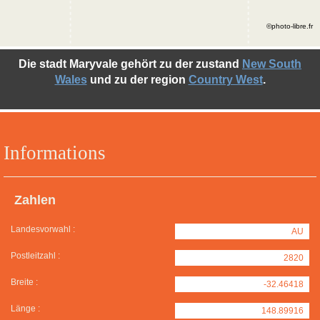
©photo-libre.fr
Die stadt Maryvale gehört zu der zustand
New South
Wales
und zu der region
Country West
.
Informations
Zahlen
Landesvorwahl :
AU
Postleitzahl :
2820
Breite :
-32.46418
Länge :
148.89916