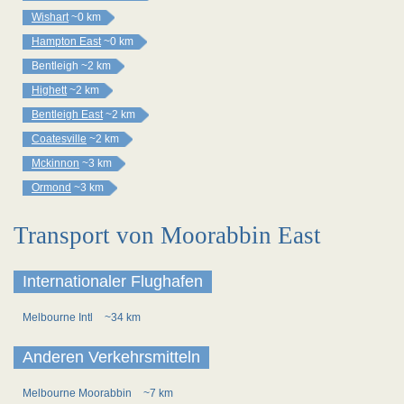
Wishart
~0 km
Hampton East
~0 km
Bentleigh
~2 km
Highett
~2 km
Bentleigh East
~2 km
Coatesville
~2 km
Mckinnon
~3 km
Ormond
~3 km
Transport von Moorabbin East
Internationaler Flughafen
Melbourne Intl
~34 km
Anderen Verkehrsmitteln
Melbourne Moorabbin
~7 km