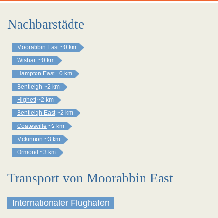
Nachbarstädte
Moorabbin East
~0 km
Wishart
~0 km
Hampton East
~0 km
Bentleigh
~2 km
Highett
~2 km
Bentleigh East
~2 km
Coatesville
~2 km
Mckinnon
~3 km
Ormond
~3 km
Transport von Moorabbin East
Internationaler Flughafen