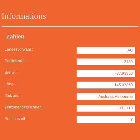
Informations
Zahlen
Landesvorwahl :
AU
Postleitzahl :
3189
Breite :
-37.93350
Länge :
145.03850
Zeitzone :
Australia/Melbourne
Zeitzonenbezeichner :
UTC+10
Sommerzeit :
Y