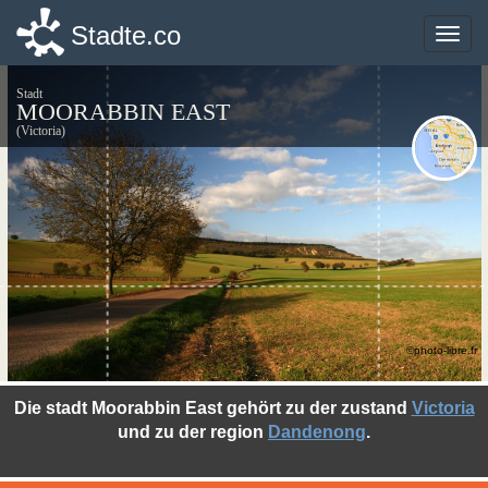
Stadte.co
Stadte.co
Toggle
Toggle
naviga
naviga
Stadt
MOORABBIN EAST
(Victoria)
©photo-libre.fr
Die stadt Moorabbin East gehört zu der zustand
Victoria
und zu der region
Dandenong
.