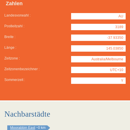
Zahlen
Landesvorwahl :
AU
Postleitzahl :
3189
Breite :
-37.93350
Länge :
145.03850
Zeitzone :
Australia/Melbourne
Zeitzonenbezeichner :
UTC+10
Sommerzeit :
Y
Nachbarstädte
Moorabbin East
~0 km