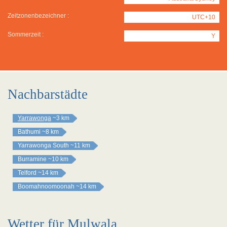
Zeitzonenbezeichner :
UTC+10
Sommerzeit :
Y
Nachbarstädte
Yarrawonga
~3 km
Bathumi
~8 km
Yarrawonga South
~11 km
Burramine
~10 km
Telford
~14 km
Boomahnoomoonah
~14 km
Wetter für Mulwala