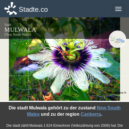
Stadte.co
Stadte.co
Toggle
Toggle
naviga
naviga
Stadt
MULWALA
(New South Wales)
©photo-libre.fr
Die stadt Mulwala gehört zu der zustand
New South
Wales
und zu der region
Canberra
.
Die stadt zählt Mulwala 1.624 Einwohner (Volkszählung von 2006) hat. Die