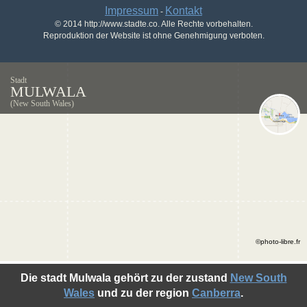
Impressum
Kontakt
-
© 2014 http://www.stadte.co. Alle Rechte vorbehalten.
Reproduktion der Website ist ohne Genehmigung verboten.
Stadt
MULWALA
(New South Wales)
©photo-libre.fr
Die stadt Mulwala gehört zu der zustand
New South
Wales
und zu der region
Canberra
.