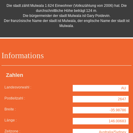
Die stadt zählt Mulwala 1.624 Einwohner (Volkszählung von 2006) hat. Die
durchschnittliche Höhe beträgt 124 m.
Die bürgermeister der stadt Mulwala ist Gary Poidevin.
Der französische Name der stadt ist Mulwala, der englische Name der stadt ist
Mulwala.
Informations
Zahlen
Landesvorwahl :
AU
Postleitzahl :
2647
Breite :
-35.98786
Länge :
146.00683
Zeitzone :
Australia/Sydney