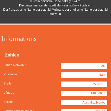
durchschnittliche Höhe beträgt 124 m.
Die bürgermeister der stadt Mulwala ist Gary Poidevin.
Der französische Name der stadt ist Mulwala, der englische Name der stadt ist
Mulwala.
Informations
Zahlen
Landesvorwahl :
AU
Postleitzahl :
2647
Breite :
-35.98786
Länge :
146.00683
Zeitzone :
Australia/Sydney