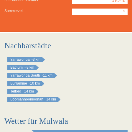
Zeitzonenbezeichner :
UTC+10
Sommerzeit :
Y
Nachbarstädte
Yarrawonga
~3 km
Bathumi
~8 km
Yarrawonga South
~11 km
Burramine
~10 km
Telford
~14 km
Boomahnoomoonah
~14 km
Wetter für Mulwala