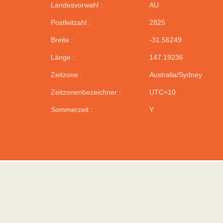
Landesvorwahl :
AU
Postleitzahl :
2825
Breite :
-31.56249
Länge :
147.19236
Zeitzone :
Australia/Sydney
Zeitzonenbezeichner :
UTC+10
Sommerzeit :
Y