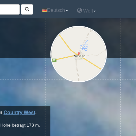
Deutsch
Deutsch
Welt
Welt
on
Country West
.
e Höhe beträgt 173 m.