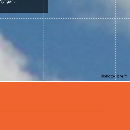
 Nyngan.
©photo-libre.fr