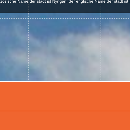
nzösische Name der stadt ist Nyngan, der englische Name der stadt ist