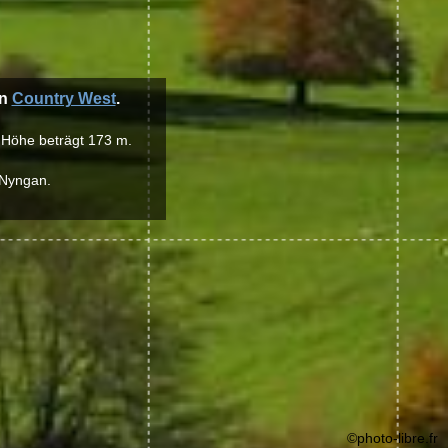
on
Country West
.
e Höhe beträgt 173 m.
 Nyngan.
©photo-libre.fr