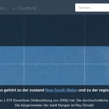
New South Wales
New South Wales
Country West
Country West
an gehört zu der zustand
New South Wales
und zu der regi
an 1.975 Einwohner (Volkszählung von 2006) hat. Die durchschnittlich
Die bürgermeister der stadt Nyngan ist Ray Donald.