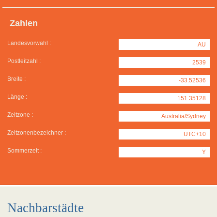
Zahlen
Landesvorwahl :
AU
Postleitzahl :
2539
Breite :
-33.52536
Länge :
151.35128
Zeitzone :
Australia/Sydney
Zeitzonenbezeichner :
UTC+10
Sommerzeit :
Y
Nachbarstädte