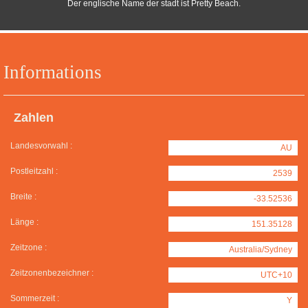
Der englische Name der stadt ist Pretty Beach.
Informations
Zahlen
Landesvorwahl :
AU
Postleitzahl :
2539
Breite :
-33.52536
Länge :
151.35128
Zeitzone :
Australia/Sydney
Zeitzonenbezeichner :
UTC+10
Sommerzeit :
Y