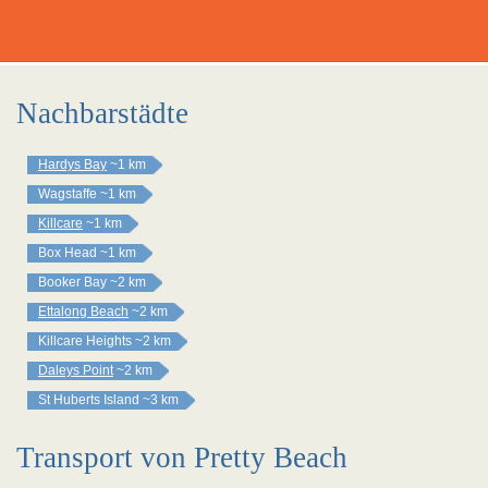
Nachbarstädte
Hardys Bay
~1 km
Wagstaffe
~1 km
Killcare
~1 km
Box Head
~1 km
Booker Bay
~2 km
Ettalong Beach
~2 km
Killcare Heights
~2 km
Daleys Point
~2 km
St Huberts Island
~3 km
Transport von Pretty Beach