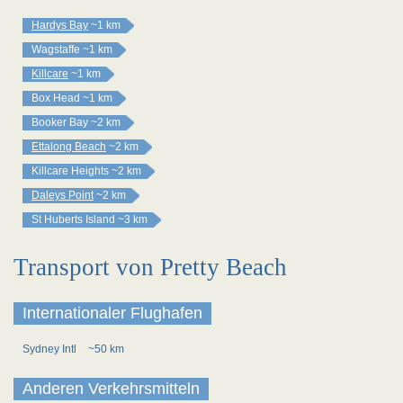
Hardys Bay
~1 km
Wagstaffe
~1 km
Killcare
~1 km
Box Head
~1 km
Booker Bay
~2 km
Ettalong Beach
~2 km
Killcare Heights
~2 km
Daleys Point
~2 km
St Huberts Island
~3 km
Transport von Pretty Beach
Internationaler Flughafen
Sydney Intl
~50 km
Anderen Verkehrsmitteln