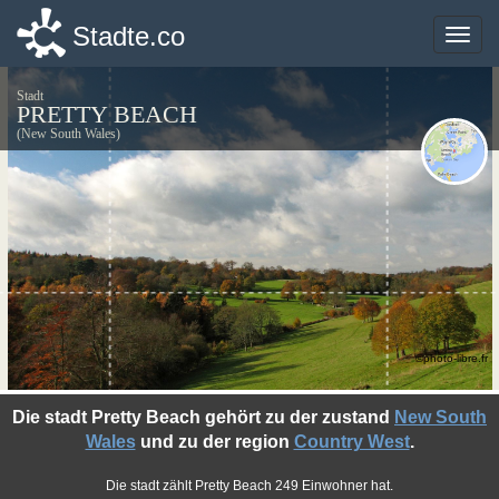
Stadte.co
Stadte.co
Toggle
Toggle
naviga
naviga
Stadt
PRETTY BEACH
(New South Wales)
©photo-libre.fr
Die stadt Pretty Beach gehört zu der zustand
New South
Wales
und zu der region
Country West
.
Die stadt zählt Pretty Beach 249 Einwohner hat.