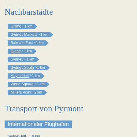
Nachbarstädte
Ultimo
~1 km
Sydney Markets
~1 km
Balmain East
~1 km
Glebe
~1 km
Sydney
~1 km
Sydney South
~1 km
Haymarket
~1 km
World Square
~1 km
Millers Point
~2 km
Transport von Pyrmont
Internationaler Flughafen
Sydney Intl
~9 km