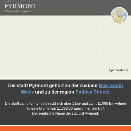
Stadt
PYRMONT
(New South Wales)
©photo-libre.fr
Die stadt Pyrmont gehört zu der zustand
New South
Wales
und zu der region
Sydney Streets
.
Die stadt zählt Pyrmont erstreckt sich über 1 km² und zälht 11.088 Einwohner
für eine Dichte von 11.088,00 Einwohner pro km².
Der englische Name der stadt ist Pyrmont.