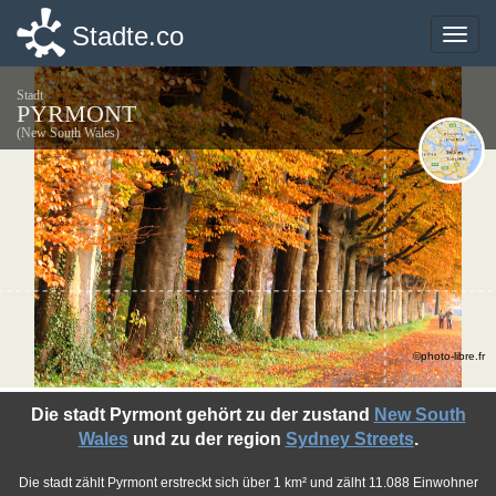
Stadte.co
Stadte.co
Toggle
Toggle
naviga
naviga
Stadt
PYRMONT
(New South Wales)
©photo-libre.fr
Die stadt Pyrmont gehört zu der zustand
New South
Wales
und zu der region
Sydney Streets
.
Die stadt zählt Pyrmont erstreckt sich über 1 km² und zälht 11.088 Einwohner