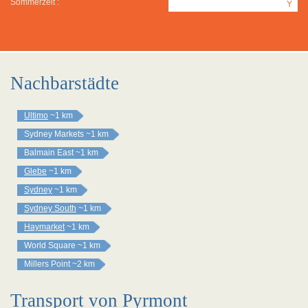
Sommerzeit :
Y
Nachbarstädte
Ultimo
~1 km
Sydney Markets
~1 km
Balmain East
~1 km
Glebe
~1 km
Sydney
~1 km
Sydney South
~1 km
Haymarket
~1 km
World Square
~1 km
Millers Point
~2 km
Transport von Pyrmont