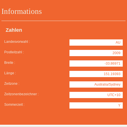
Informations
Zahlen
Landesvorwahl :
AU
Postleitzahl :
2009
Breite :
-33.86971
Länge :
151.19393
Zeitzone :
Australia/Sydney
Zeitzonenbezeichner :
UTC+10
Sommerzeit :
Y