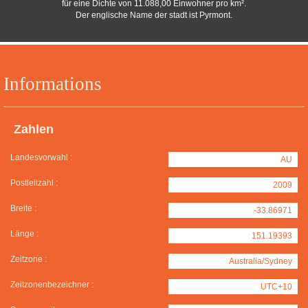
für eine Dichte von 11.088,00 Einwohner pro km².
Der englische Name der stadt ist Pyrmont.
Informations
Zahlen
Landesvorwahl :
AU
Postleitzahl :
2009
Breite :
-33.86971
Länge :
151.19393
Zeitzone :
Australia/Sydney
Zeitzonenbezeichner :
UTC+10