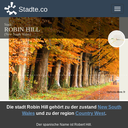
Stadte.co
Stadte.co
Toggle
Toggle
naviga
naviga
Stadt
ROBIN HILL
(New South Wales)
©photo-libre.fr
Die stadt Robin Hill gehört zu der zustand
New South
Wales
und zu der region
Country West
.
Der spanische Name ist Robert Hill.