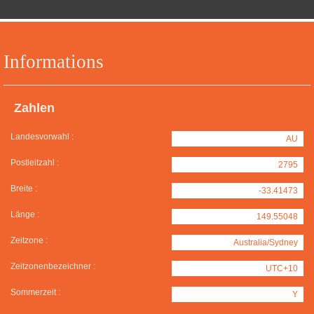
Informations
Zahlen
Landesvorwahl :
AU
Postleitzahl :
2795
Breite :
-33.41473
Länge :
149.55048
Zeitzone :
Australia/Sydney
Zeitzonenbezeichner :
UTC+10
Sommerzeit :
Y