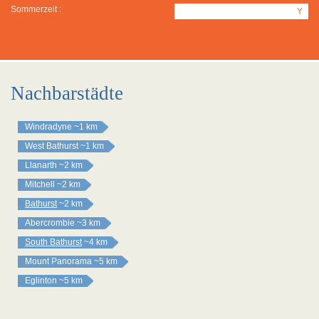
Sommerzeit :
Y
Nachbarstädte
Windradyne
~1 km
West Bathurst
~1 km
Llanarth
~2 km
Mitchell
~2 km
Bathurst
~2 km
Abercrombie
~3 km
South Bathurst
~4 km
Mount Panorama
~5 km
Eglinton
~5 km