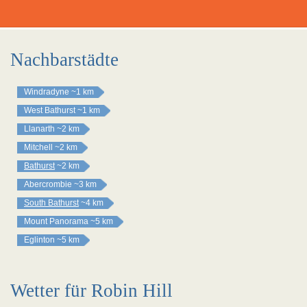
Nachbarstädte
Windradyne
~1 km
West Bathurst
~1 km
Llanarth
~2 km
Mitchell
~2 km
Bathurst
~2 km
Abercrombie
~3 km
South Bathurst
~4 km
Mount Panorama
~5 km
Eglinton
~5 km
Wetter für Robin Hill