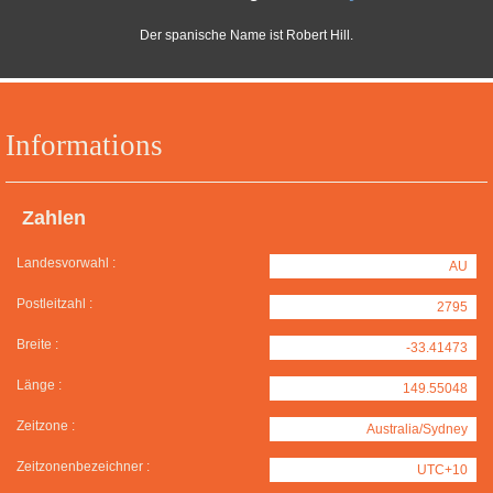
Der spanische Name ist Robert Hill.
Informations
Zahlen
Landesvorwahl :
AU
Postleitzahl :
2795
Breite :
-33.41473
Länge :
149.55048
Zeitzone :
Australia/Sydney
Zeitzonenbezeichner :
UTC+10