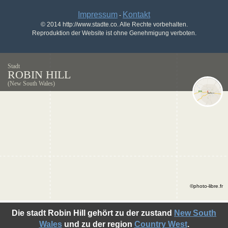
Impressum
Kontakt
-
© 2014 http://www.stadte.co. Alle Rechte vorbehalten.
Reproduktion der Website ist ohne Genehmigung verboten.
Stadt
ROBIN HILL
(New South Wales)
©photo-libre.fr
Die stadt Robin Hill gehört zu der zustand
New South
Wales
und zu der region
Country West
.