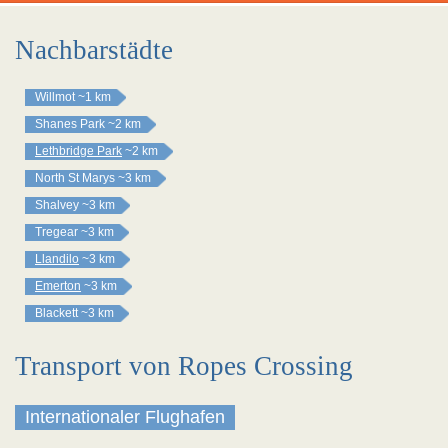
Nachbarstädte
Willmot
~1 km
Shanes Park
~2 km
Lethbridge Park
~2 km
North St Marys
~3 km
Shalvey
~3 km
Tregear
~3 km
Llandilo
~3 km
Emerton
~3 km
Blackett
~3 km
Transport von Ropes Crossing
Internationaler Flughafen