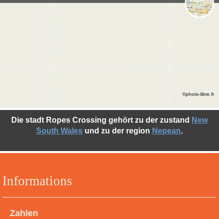
©photo-libre.fr
Die stadt Ropes Crossing gehört zu der zustand
New
South Wales
und zu der region
Nepean
.
Informations
Zahlen