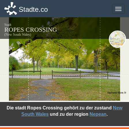
Stadte.co
Stadte.co
Toggle
Toggle
naviga
naviga
Stadt
ROPES CROSSING
(New South Wales)
©photo-libre.fr
Die stadt Ropes Crossing gehört zu der zustand
New
South Wales
und zu der region
Nepean
.