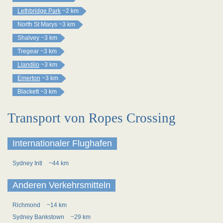
Lethbridge Park
~2 km
North St Marys
~3 km
Shalvey
~3 km
Tregear
~3 km
Llandilo
~3 km
Emerton
~3 km
Blackett
~3 km
Transport von Ropes Crossing
Internationaler Flughafen
Sydney Intl
~44 km
Anderen Verkehrsmitteln
Richmond
~14 km
Sydney Bankstown
~29 km