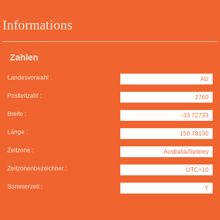
Informations
Zahlen
Landesvorwahl :
AU
Postleitzahl :
2760
Breite :
-33.72733
Länge :
150.78130
Zeitzone :
Australia/Sydney
Zeitzonenbezeichner :
UTC+10
Sommerzeit :
Y