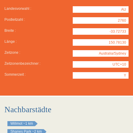
Landesvorwahl :
AU
Postleitzahl :
2760
Breite :
-33.72733
Länge :
150.78130
Zeitzone :
Australia/Sydney
Zeitzonenbezeichner :
UTC+10
Sommerzeit :
Y
Nachbarstädte
Willmot
~1 km
Shanes Park
~2 km