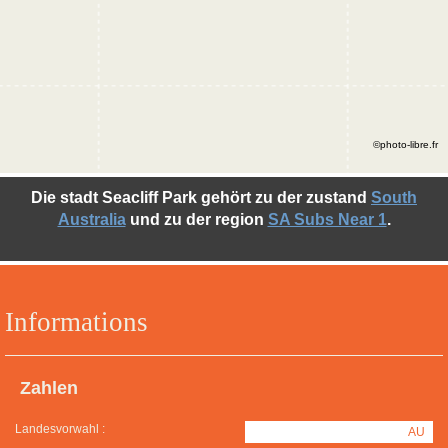
©photo-libre.fr
Die stadt Seacliff Park gehört zu der zustand
South
Australia
und zu der region
SA Subs Near 1
.
Informations
Zahlen
Landesvorwahl :
AU