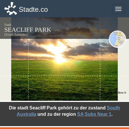
Stadte.co
Stadte.co
Toggle
Toggle
naviga
naviga
Stadt
SEACLIFF PARK
(South Australia)
©photo-libre.fr
Die stadt Seacliff Park gehört zu der zustand
South
Australia
und zu der region
SA Subs Near 1
.