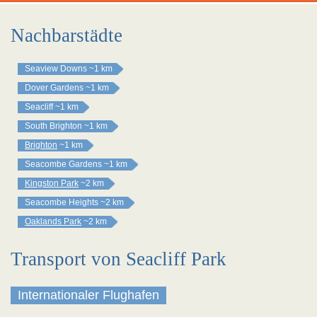
Nachbarstädte
Seaview Downs
~1 km
Dover Gardens
~1 km
Seacliff
~1 km
South Brighton
~1 km
Brighton
~1 km
Seacombe Gardens
~1 km
Kingston Park
~2 km
Seacombe Heights
~2 km
Oaklands Park
~2 km
Transport von Seacliff Park
Internationaler Flughafen