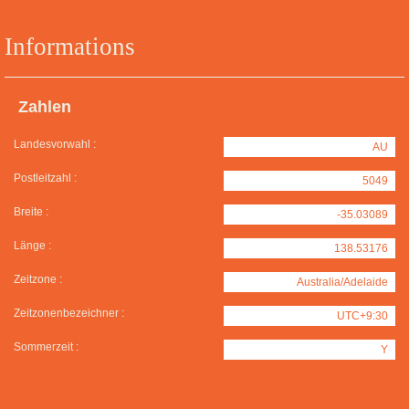
Informations
Zahlen
Landesvorwahl :
AU
Postleitzahl :
5049
Breite :
-35.03089
Länge :
138.53176
Zeitzone :
Australia/Adelaide
Zeitzonenbezeichner :
UTC+9:30
Sommerzeit :
Y