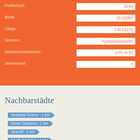
Postleitzahl :
5049
Breite :
-35.03089
Länge :
138.53176
Zeitzone :
Australia/Adelaide
Zeitzonenbezeichner :
UTC+9:30
Sommerzeit :
Y
Nachbarstädte
Seaview Downs
~1 km
Dover Gardens
~1 km
Seacliff
~1 km