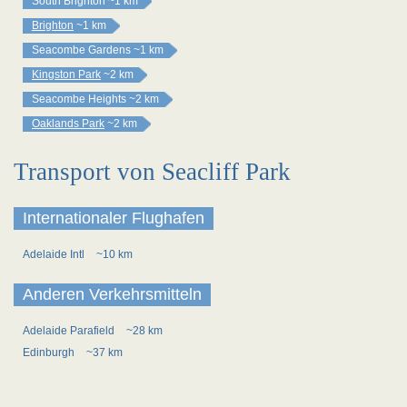
South Brighton
~1 km
Brighton
~1 km
Seacombe Gardens
~1 km
Kingston Park
~2 km
Seacombe Heights
~2 km
Oaklands Park
~2 km
Transport von Seacliff Park
Internationaler Flughafen
Adelaide Intl
~10 km
Anderen Verkehrsmitteln
Adelaide Parafield
~28 km
Edinburgh
~37 km