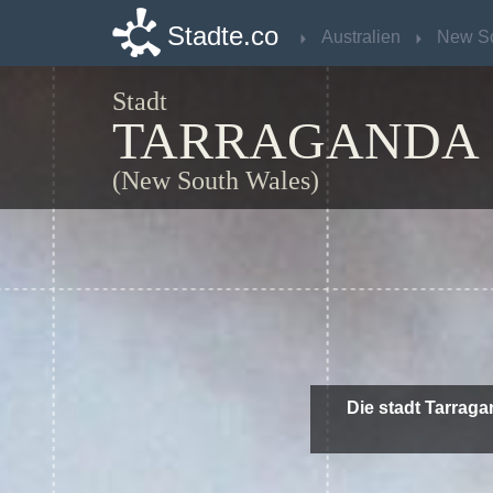
Stadte.co
Stadte.co
Australien
Australien
Stadt
TARRAGANDA
(New South Wales)
Die stadt Tarrag