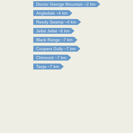
Doctor George Mountain
~2 km
Angledale
~4 km
Reedy Swamp
~4 km
Jellat Jellat
~6 km
Black Range
~7 km
Coopers Gully
~7 km
Chinnock
~7 km
Tanja
~7 km