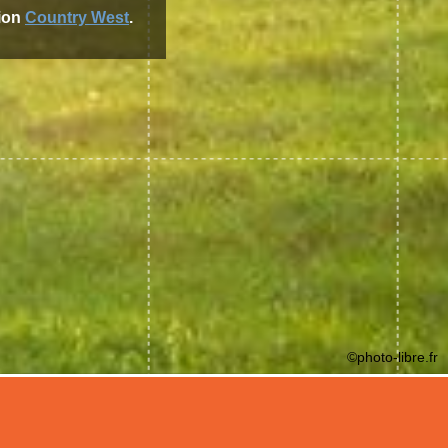
ion
Country West
.
©photo-libre.fr