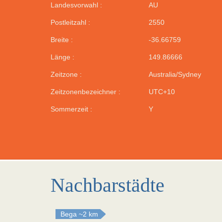
Landesvorwahl :
AU
Postleitzahl :
2550
Breite :
-36.66759
Länge :
149.86666
Zeitzone :
Australia/Sydney
Zeitzonenbezeichner :
UTC+10
Sommerzeit :
Y
Nachbarstädte
Bega
~2 km