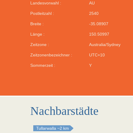
Landesvorwahl :
AU
Postleitzahl :
2540
Breite :
-35.08907
Länge :
150.50997
Zeitzone :
Australia/Sydney
Zeitzonenbezeichner :
UTC+10
Sommerzeit :
Y
Nachbarstädte
Tullarwalla
~2 km