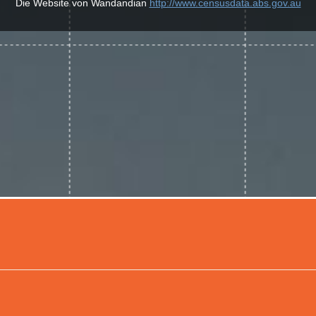
Die Website von Wandandian
http://www.censusdata.abs.gov.au