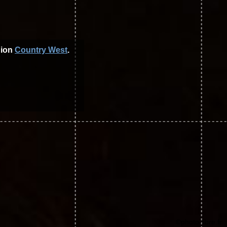
gion
Country West
.
©photo-libre.fr