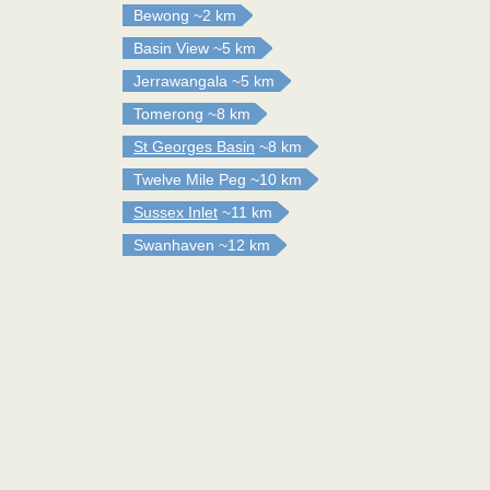
Bewong
~2 km
Basin View
~5 km
Jerrawangala
~5 km
Tomerong
~8 km
St Georges Basin
~8 km
Twelve Mile Peg
~10 km
Sussex Inlet
~11 km
Swanhaven
~12 km