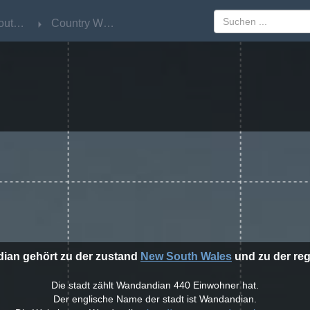
New South Wales
New South Wales
Country West
Country West
dian gehört zu der zustand
New South Wales
und zu der re
Die stadt zählt Wandandian 440 Einwohner hat.
Der englische Name der stadt ist Wandandian.