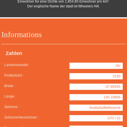
Einwohner für eine Dichte von 1.854,85 Einwohner pro km².
Der englische Name der stadt ist Wheelers Hill.
Informations
Zahlen
Landesvorwahl :
AU
Postleitzahl :
3150
Breite :
-37.90935
Länge :
145.18866
Zeitzone :
Australia/Melbourne
Zeitzonenbezeichner :
UTC+10