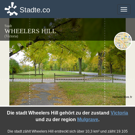
Stadte.co
Stadte.co
Toggle
Toggle
naviga
naviga
Stadt
WHEELERS HILL
(Victoria)
©photo-libre.fr
Die stadt Wheelers Hill gehört zu der zustand
Victoria
und zu der region
Mulgrave
.
Die stadt zählt Wheelers Hill erstreckt sich über 10,3 km² und zälht 19.105