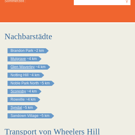
Sommerzeit :
Y
Nachbarstädte
Brandon Park
~2 km
Mulgrave
~4 km
Glen Waverley
~4 km
Notting Hill
~4 km
Noble Park North
~5 km
Scoresby
~4 km
Rowville
~4 km
Syndal
~5 km
Sandown Village
~5 km
Transport von Wheelers Hill