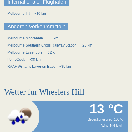
Internationaler Flughafen
Melbourne Intl
~40 km
Anderen Verkehrsmitteln
Melbourne Moorabbin
~11 km
Melbourne Southern Cross Railway Station
~23 km
Melbourne Essendon
~32 km
Point Cook
~38 km
RAAF Williams Laverton Base
~39 km
Wetter für Wheelers Hill
13 °C
Bedeckungsgrad: 100 %
Wind: N 6 km/h