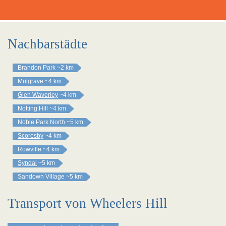
Nachbarstädte
Brandon Park
~2 km
Mulgrave
~4 km
Glen Waverley
~4 km
Notting Hill
~4 km
Noble Park North
~5 km
Scoresby
~4 km
Rowville
~4 km
Syndal
~5 km
Sandown Village
~5 km
Transport von Wheelers Hill