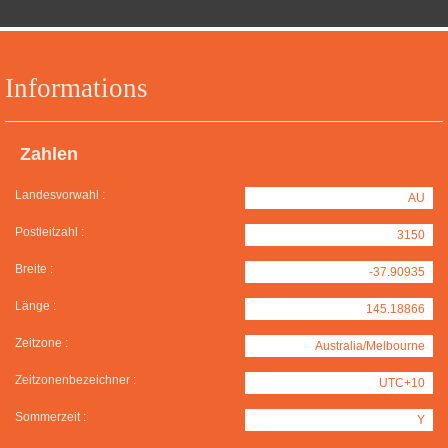
Informations
Zahlen
Landesvorwahl :
AU
Postleitzahl :
3150
Breite :
-37.90935
Länge :
145.18866
Zeitzone :
Australia/Melbourne
Zeitzonenbezeichner :
UTC+10
Sommerzeit :
Y