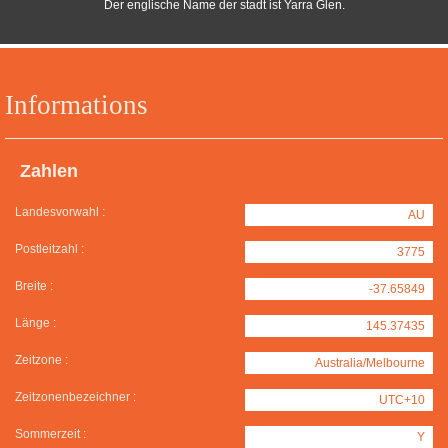
Der englische Name der stadt ist Yarra Glen.
Informations
Zahlen
Landesvorwahl :
AU
Postleitzahl :
3775
Breite :
-37.65849
Länge :
145.37435
Zeitzone :
Australia/Melbourne
Zeitzonenbezeichner :
UTC+10
Sommerzeit :
Y