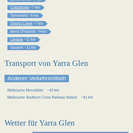
Coldstream
~7 km
Tarrawarra
~6 km
Dixons Creek
~7 km
Bend Of Islands
~9 km
Lilydale
~11 km
Gruyere
~11 km
Transport von Yarra Glen
Anderen Verkehrsmitteln
Melbourne Moorabbin
~43 km
Melbourne Southern Cross Railway Station
~41 km
Wetter für Yarra Glen