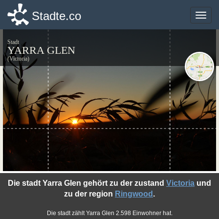
Stadte.co
Stadte.co
Toggle
Toggle
naviga
naviga
Stadt
YARRA GLEN
(Victoria)
©photo-libre.fr
Die stadt Yarra Glen gehört zu der zustand
Victoria
und
zu der region
Ringwood
.
Die stadt zählt Yarra Glen 2.598 Einwohner hat.