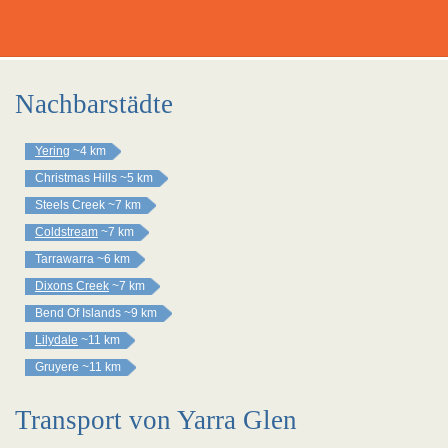
Nachbarstädte
Yering
~4 km
Christmas Hills
~5 km
Steels Creek
~7 km
Coldstream
~7 km
Tarrawarra
~6 km
Dixons Creek
~7 km
Bend Of Islands
~9 km
Lilydale
~11 km
Gruyere
~11 km
Transport von Yarra Glen