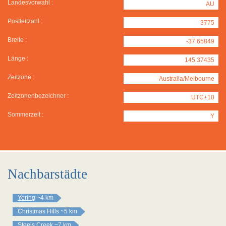
Landesvorwahl :
AU
Postleitzahl :
3775
Breite :
-37.65849
Länge :
145.37435
Zeitzone :
Australia/Melbourne
Zeitzonenbezeichner :
UTC+10
Sommerzeit :
Y
Nachbarstädte
Yering
~4 km
Christmas Hills
~5 km
Steels Creek
~7 km