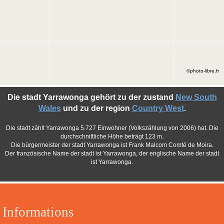
©photo-libre.fr
Die stadt Yarrawonga gehört zu der zustand
New South
Wales
und zu der region
Country West
.
Die stadt zählt Yarrawonga 5.727 Einwohner (Volkszählung von 2006) hat. Die
durchschnittliche Höhe beträgt 123 m.
Die bürgermeister der stadt Yarrawonga ist Frank Malcom Comté de Moira.
Der französische Name der stadt ist Yarrawonga, der englische Name der stadt
ist Yarrawonga.
Informations