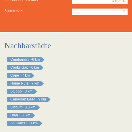
Zeitzonenbezeichner :
UTC+10
Sommerzeit :
Y
Nachbarstädte
Cumbandry
~6 km
Cooks Gap
~6 km
Cope
~7 km
Home Rule
~7 km
Stubbo
~8 km
Canadian Lead
~9 km
Linburn
~10 km
Ulan
~11 km
St Fillans
~13 km