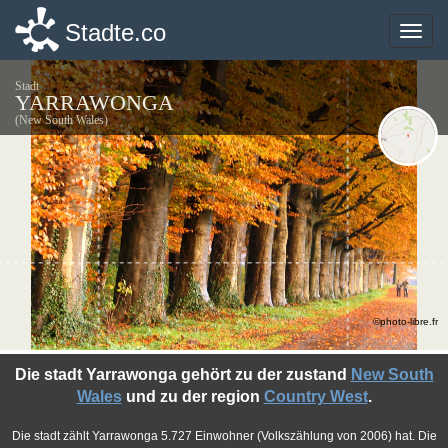
Stadte.co
Stadte.co
Toggle
Toggle
naviga
naviga
Stadt
YARRAWONGA
(New South Wales)
©photo-libre.fr
Die stadt Yarrawonga gehört zu der zustand
New South
Wales
und zu der region
Country West
.
Die stadt zählt Yarrawonga 5.727 Einwohner (Volkszählung von 2006) hat. Die