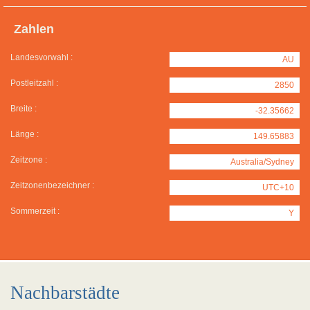
Zahlen
Landesvorwahl :
AU
Postleitzahl :
2850
Breite :
-32.35662
Länge :
149.65883
Zeitzone :
Australia/Sydney
Zeitzonenbezeichner :
UTC+10
Sommerzeit :
Y
Nachbarstädte