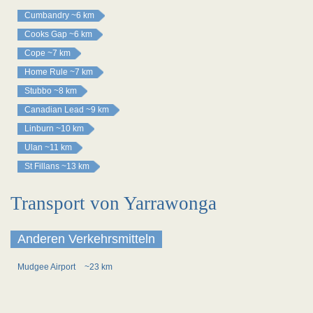
Cumbandry
~6 km
Cooks Gap
~6 km
Cope
~7 km
Home Rule
~7 km
Stubbo
~8 km
Canadian Lead
~9 km
Linburn
~10 km
Ulan
~11 km
St Fillans
~13 km
Transport von Yarrawonga
Anderen Verkehrsmitteln
Mudgee Airport
~23 km