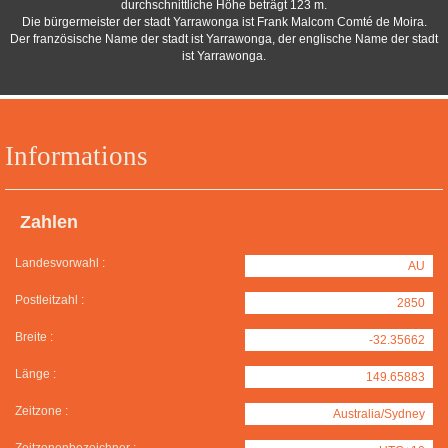
durchschnittliche Höhe beträgt 123 m.
Die bürgermeister der stadt Yarrawonga ist Frank Malcom Comté de Moira.
Der französische Name der stadt ist Yarrawonga, der englische Name der stadt
ist Yarrawonga.
Informations
Zahlen
Landesvorwahl :
AU
Postleitzahl :
2850
Breite :
-32.35662
Länge :
149.65883
Zeitzone :
Australia/Sydney