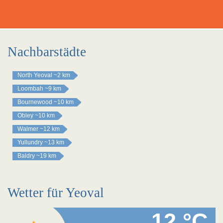
Nachbarstädte
North Yeoval
~2 km
Loombah
~9 km
Bournewood
~10 km
Obley
~10 km
Walmer
~12 km
Yullundry
~13 km
Baldry
~19 km
Wetter für Yeoval
12 °C