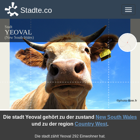
Stadte.co
Stadte.co
Toggle
Toggle
naviga
naviga
Stadt
YEOVAL
(New South Wales)
©photo-libre.fr
Die stadt Yeoval gehört zu der zustand
New South Wales
und zu der region
Country West
.
Die stadt zählt Yeoval 292 Einwohner hat.