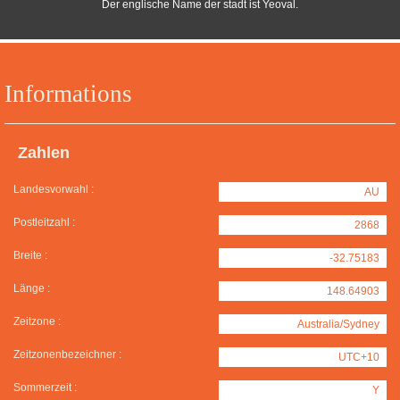
Der englische Name der stadt ist Yeoval.
Informations
Zahlen
Landesvorwahl :
AU
Postleitzahl :
2868
Breite :
-32.75183
Länge :
148.64903
Zeitzone :
Australia/Sydney
Zeitzonenbezeichner :
UTC+10
Sommerzeit :
Y