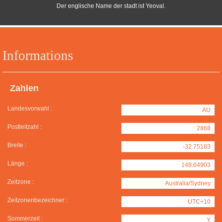
Der englische Name der stadt ist Yeoval.
Informations
Zahlen
Landesvorwahl :
AU
Postleitzahl :
2868
Breite :
-32.75183
Länge :
148.64903
Zeitzone :
Australia/Sydney
Zeitzonenbezeichner :
UTC+10
Sommerzeit :
Y