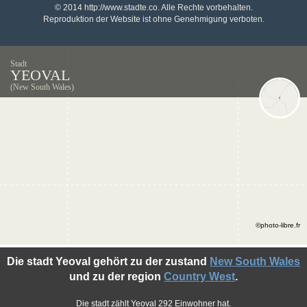
© 2014 http://www.stadte.co. Alle Rechte vorbehalten.
Reproduktion der Website ist ohne Genehmigung verboten.
Stadt
YEOVAL
(New South Wales)
©photo-libre.fr
Die stadt Yeoval gehört zu der zustand
New South Wales
und zu der region
Country West
.
Die stadt zählt Yeoval 292 Einwohner hat.