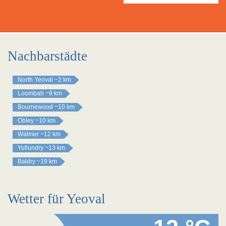
Nachbarstädte
North Yeoval
~2 km
Loombah
~9 km
Bournewood
~10 km
Obley
~10 km
Walmer
~12 km
Yullundry
~13 km
Baldry
~19 km
Wetter für Yeoval