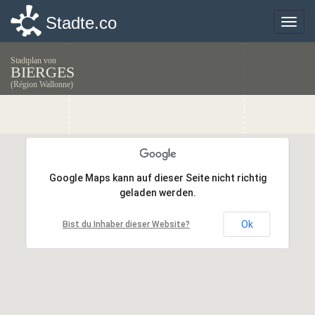
Stadte.co
Stadte.co
Toggle
Toggle
naviga
naviga
Stadtplan von
BIERGES
(Région Wallonne)
Google Maps kann auf dieser Seite nicht richtig
Google Maps kann auf dieser Seite nicht richtig
geladen werden.
geladen werden.
Ok
Ok
Bist du Inhaber dieser Website?
Bist du Inhaber dieser Website?