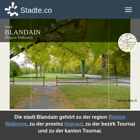
Stadte.co
Stadte.co
Toggle
Toggle
naviga
naviga
Stadt
BLANDAIN
(Région Wallonne)
©photo-libre.fr
Die stadt Blandain gehört zu der region
Région
Wallonne
, zu der provinz
Hainaut
, zu der bezirk Tournai
und zu der kanton Tournai.