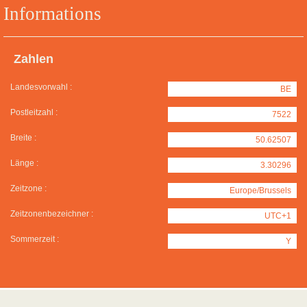
Informations
Zahlen
Landesvorwahl :
BE
Postleitzahl :
7522
Breite :
50.62507
Länge :
3.30296
Zeitzone :
Europe/Brussels
Zeitzonenbezeichner :
UTC+1
Sommerzeit :
Y