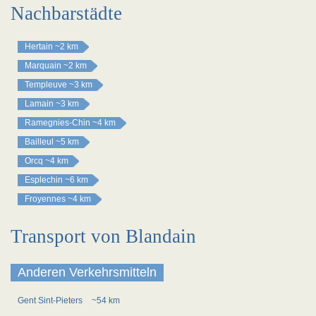
Nachbarstädte
Hertain
~2 km
Marquain
~2 km
Templeuve
~3 km
Lamain
~3 km
Ramegnies-Chin
~4 km
Bailleul
~5 km
Orcq
~4 km
Esplechin
~6 km
Froyennes
~4 km
Transport von Blandain
Anderen Verkehrsmitteln
Gent Sint-Pieters
~54 km