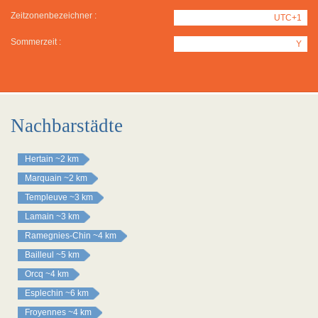
Zeitzonenbezeichner :
UTC+1
Sommerzeit :
Y
Nachbarstädte
Hertain
~2 km
Marquain
~2 km
Templeuve
~3 km
Lamain
~3 km
Ramegnies-Chin
~4 km
Bailleul
~5 km
Orcq
~4 km
Esplechin
~6 km
Froyennes
~4 km