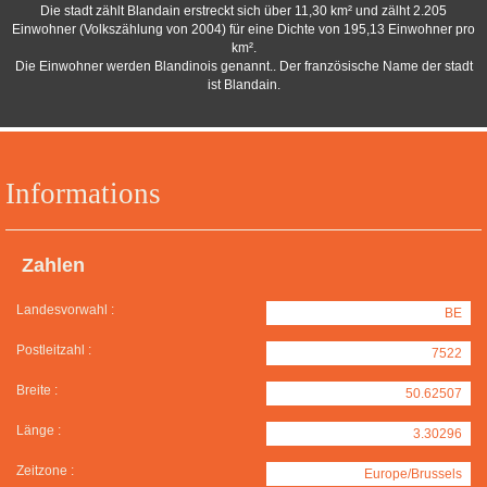
Die stadt zählt Blandain erstreckt sich über 11,30 km² und zälht 2.205
Einwohner (Volkszählung von 2004) für eine Dichte von 195,13 Einwohner pro
km².
Die Einwohner werden Blandinois genannt.. Der französische Name der stadt
ist Blandain.
Informations
Zahlen
Landesvorwahl :
BE
Postleitzahl :
7522
Breite :
50.62507
Länge :
3.30296
Zeitzone :
Europe/Brussels