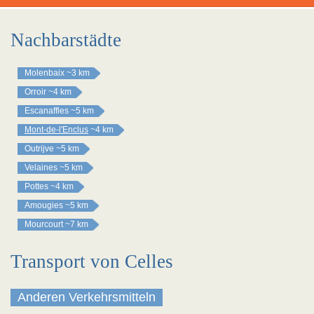
Nachbarstädte
Molenbaix
~3 km
Orroir
~4 km
Escanaffles
~5 km
Mont-de-l'Enclus
~4 km
Outrijve
~5 km
Velaines
~5 km
Pottes
~4 km
Amougies
~5 km
Mourcourt
~7 km
Transport von Celles
Anderen Verkehrsmitteln