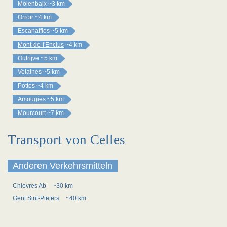
Molenbaix
~3 km
Orroir
~4 km
Escanaffles
~5 km
Mont-de-l'Enclus
~4 km
Outrijve
~5 km
Velaines
~5 km
Pottes
~4 km
Amougies
~5 km
Mourcourt
~7 km
Transport von Celles
Anderen Verkehrsmitteln
Chievres Ab
~30 km
Gent Sint-Pieters
~40 km