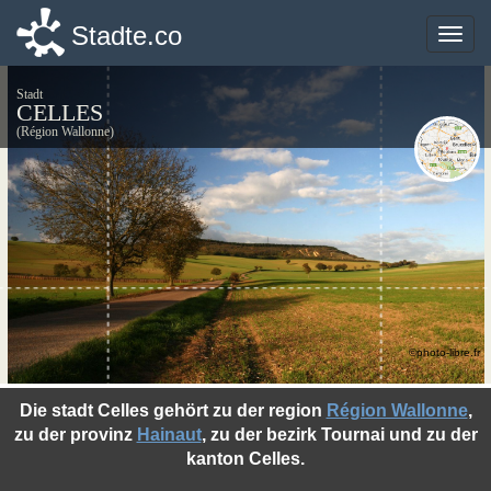
Stadte.co
Stadte.co
Toggle
Toggle
naviga
naviga
Stadt
CELLES
(Région Wallonne)
©photo-libre.fr
Die stadt Celles gehört zu der region
Région Wallonne
,
zu der provinz
Hainaut
, zu der bezirk Tournai und zu der
kanton Celles.