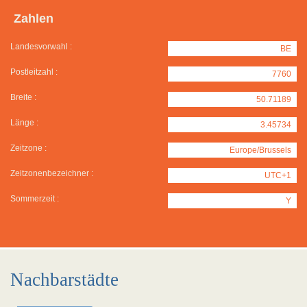
Zahlen
Landesvorwahl :
BE
Postleitzahl :
7760
Breite :
50.71189
Länge :
3.45734
Zeitzone :
Europe/Brussels
Zeitzonenbezeichner :
UTC+1
Sommerzeit :
Y
Nachbarstädte