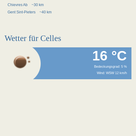
Chievres Ab
~30 km
Gent Sint-Pieters
~40 km
Wetter für Celles
16 °C
Bedeckungsgrad: 5 %
Wind: WSW 12 km/h