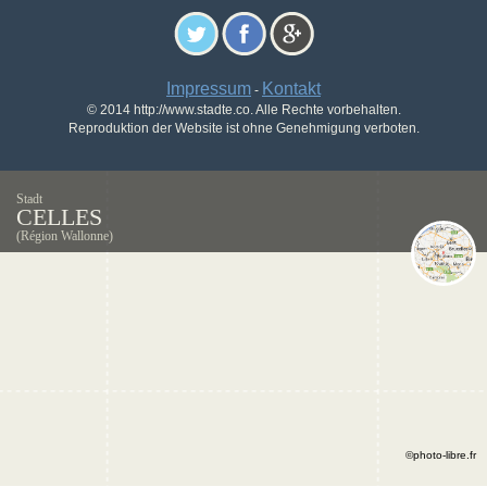
Impressum
Kontakt
-
© 2014 http://www.stadte.co. Alle Rechte vorbehalten.
Reproduktion der Website ist ohne Genehmigung verboten.
Stadt
CELLES
(Région Wallonne)
©photo-libre.fr