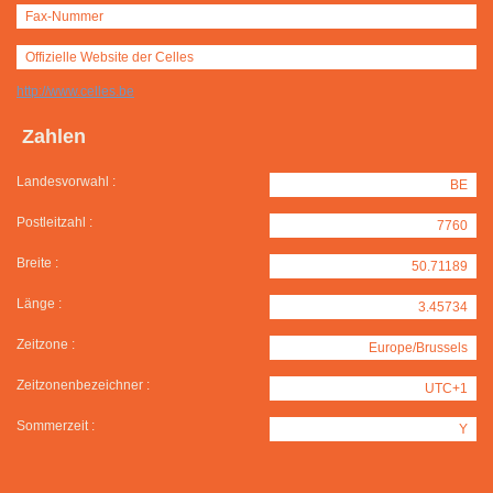
Fax-Nummer
Offizielle Website der Celles
http://www.celles.be
Zahlen
Landesvorwahl :
BE
Postleitzahl :
7760
Breite :
50.71189
Länge :
3.45734
Zeitzone :
Europe/Brussels
Zeitzonenbezeichner :
UTC+1
Sommerzeit :
Y