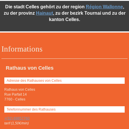
Die stadt Celles gehört zu der region
Région Wallonne
,
zu der provinz
Hainaut
, zu der bezirk Tournai und zu der
kanton Celles.
Informations
Rathaus von Celles
Adresse des Rathauses von Celles
Rathaus von Celles
Rue Parfait 14
7760
-
Celles
Telefonnummer des Rathauses
+(32) 69857760
tarif (1,50€/min)