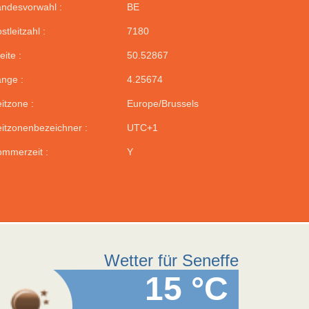
ndesvorwahl :
BE
stleitzahl :
7180
eite :
50.52867
nge :
4.25674
itzone :
Europe/Brussels
itzonenbezeichner :
UTC+1
mmerzeit :
Y
Wetter für Seneffe
15 °C