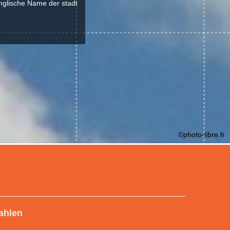
nglische Name der stadt
©photo-libre.fr
ahlen