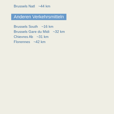
Brussels Natl
~44 km
Anderen Verkehrsmitteln
Brussels South
~16 km
Brussels Gare du Midi
~32 km
Chievres Ab
~31 km
Florennes
~42 km