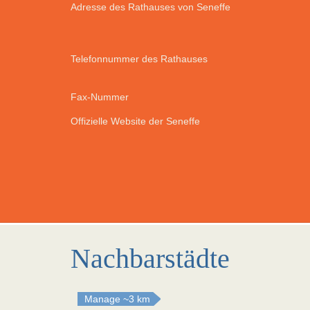
Adresse des Rathauses von Seneffe
Telefonnummer des Rathauses
Fax-Nummer
Offizielle Website der Seneffe
Nachbarstädte
Manage
~3 km