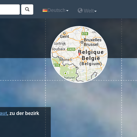
Deutsch
Deutsch
Welt
Welt
aut
, zu der bezirk