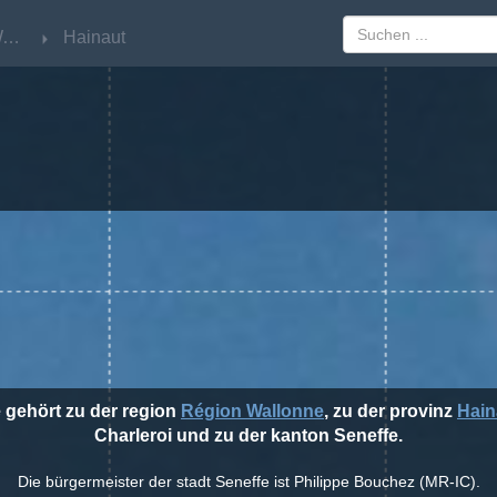
Région Wallonne
Région Wallonne
Hainaut
Hainaut
e gehört zu der region
Région Wallonne
, zu der provinz
Hain
Charleroi und zu der kanton Seneffe.
Die bürgermeister der stadt Seneffe ist Philippe Bouchez (MR-IC).