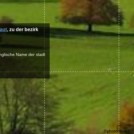
aut
, zu der bezirk
nglische Name der stadt
©photo-libre.fr