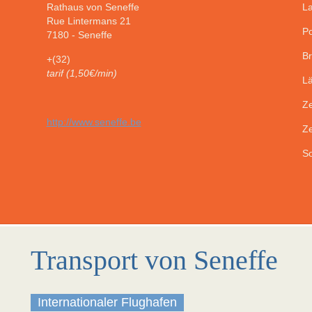
Rathaus von Seneffe
La
Rue Lintermans 21
Po
7180
-
Seneffe
Br
+(32)
tarif (1,50€/min)
Lä
Ze
http://www.seneffe.be
Ze
So
Transport von Seneffe
Internationaler Flughafen