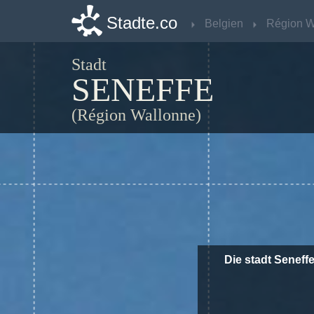
Stadte.co
Stadte.co
Belgien
Belgien
Stadt
SENEFFE
(Région Wallonne)
Die stadt Seneff