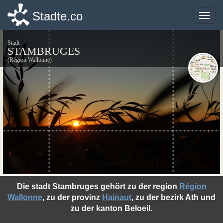
Stadte.co
Stadte.co
Toggle
Toggle
naviga
naviga
Stadt
STAMBRUGES
(Région Wallonne)
©photo-libre.fr
Die stadt Stambruges gehört zu der region
Région
Wallonne
, zu der provinz
Hainaut
, zu der bezirk Ath und
zu der kanton Beloeil.