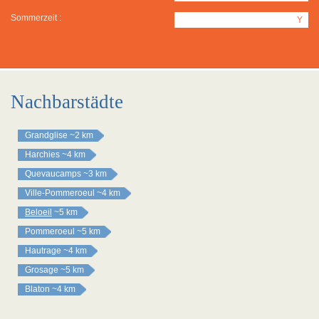
Sommerzeit :
Y
Nachbarstädte
Grandglise
~2 km
Harchies
~4 km
Quevaucamps
~3 km
Ville-Pommeroeul
~4 km
Beloeil
~5 km
Pommeroeul
~5 km
Hautrage
~4 km
Grosage
~5 km
Blaton
~4 km