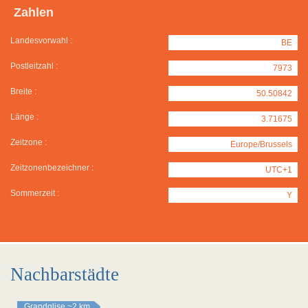
Zahlen
Landesvorwahl :
BE
Postleitzahl :
7973
Breite :
50.50842
Länge :
3.71675
Zeitzone :
Europe/Brussels
Zeitzonenbezeichner :
UTC+1
Sommerzeit :
Y
Nachbarstädte
Grandglise
~2 km