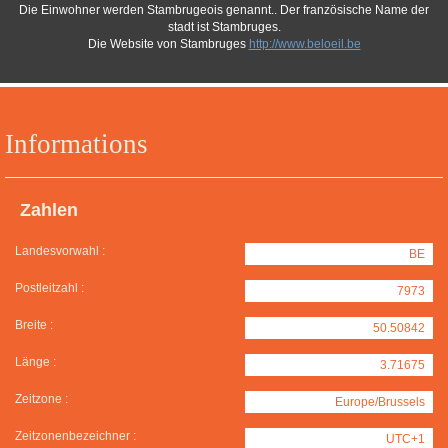
Die Einwohner werden Stambrugeois genannt.. Der französische Name der
stadt ist Stambruges.
Die Website von Stambruges
http://www.beloeil.be
Informations
Zahlen
Landesvorwahl :
BE
Postleitzahl :
7973
Breite :
50.50842
Länge :
3.71675
Zeitzone :
Europe/Brussels
Zeitzonenbezeichner :
UTC+1