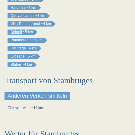
Harchies
~4 km
Quevaucamps
~3 km
Ville-Pommeroeul
~4 km
Beloeil
~5 km
Pommeroeul
~5 km
Hautrage
~4 km
Grosage
~5 km
Blaton
~4 km
Transport von Stambruges
Anderen Verkehrsmitteln
Chievres Ab
~11 km
Wetter für Stambruges