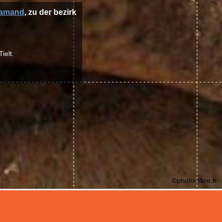
lamand
, zu der bezirk
ielt.
©photo-libre.fr