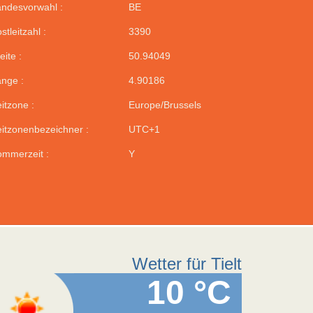
ndesvorwahl :
BE
stleitzahl :
3390
eite :
50.94049
nge :
4.90186
itzone :
Europe/Brussels
itzonenbezeichner :
UTC+1
mmerzeit :
Y
Wetter für Tielt
10 °C