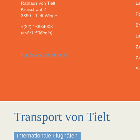
Rathaus von Tielt
La
Kruisstraat 2
Po
3390
-
Tielt-Winge
Br
+(32) 16634008
tarif (1,50€/min)
Lä
Ze
http://www.tielt-winge.be
Ze
So
Transport von Tielt
Internationale Flughäfen