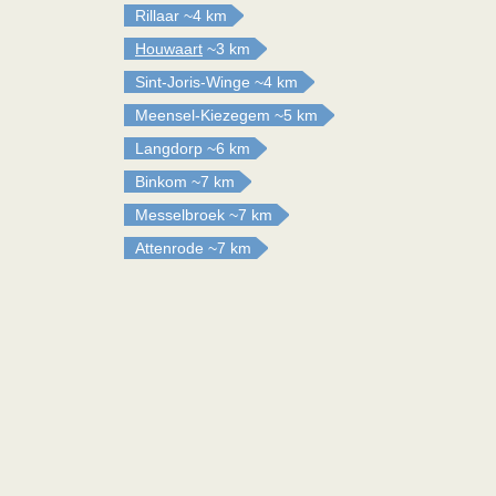
Rillaar
~4 km
Houwaart
~3 km
Sint-Joris-Winge
~4 km
Meensel-Kiezegem
~5 km
Langdorp
~6 km
Binkom
~7 km
Messelbroek
~7 km
Attenrode
~7 km