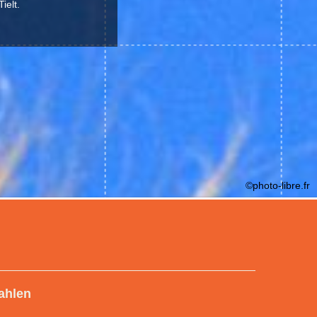
ielt.
©photo-libre.fr
ahlen