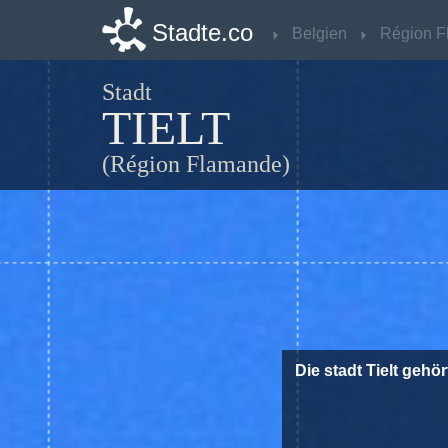
Stadte.co
Stadte.co
Belgien
Belgien
Stadt
TIELT
(Région Flamande)
Die stadt Tielt gehö