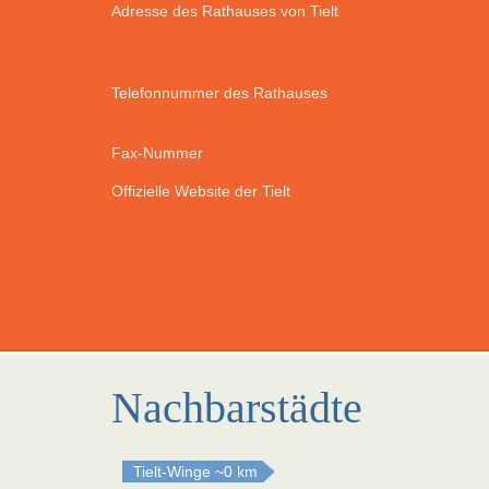
Adresse des Rathauses von Tielt
Telefonnummer des Rathauses
Fax-Nummer
Offizielle Website der Tielt
Nachbarstädte
Tielt-Winge
~0 km