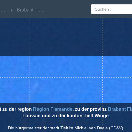
Région Flamande
Région Flamande
Brabant Flamand
Brabant Flamand
rt zu der region
Région Flamande
, zu der provinz
Brabant F
Louvain und zu der kanton Tielt-Winge.
Die bürgermeister der stadt Tielt ist Michiel Van Daele (CD&V).