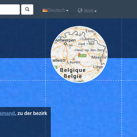
Deutsch
Deutsch
Welt
Welt
lamand
, zu der bezirk