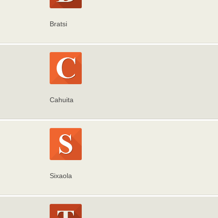
Bratsi
Cahuita
Sixaola