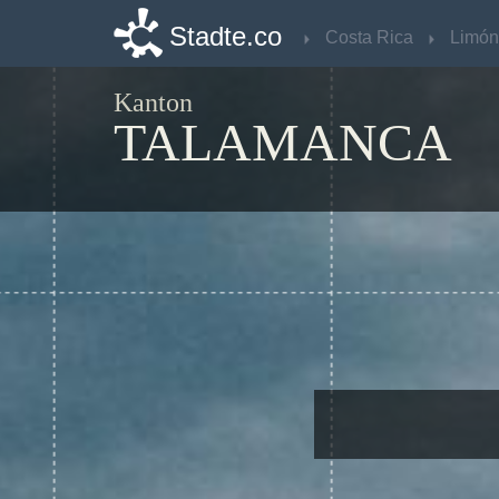
Stadte.co
Stadte.co
Costa Rica
Costa Rica
Limón
Limón
Kanton
TALAMANCA