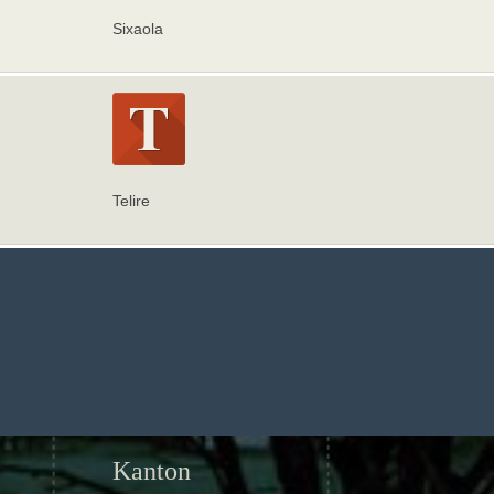
Sixaola
Telire
Kanton