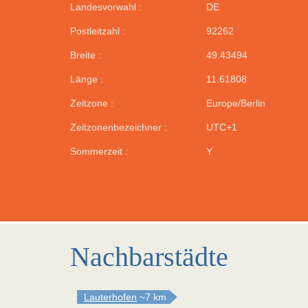
Landesvorwahl :
DE
Postleitzahl :
92262
Breite :
49.43494
Länge :
11.61808
Zeitzone :
Europe/Berlin
Zeitzonenbezeichner :
UTC+1
Sommerzeit :
Y
Nachbarstädte
Lauterhofen
~7 km