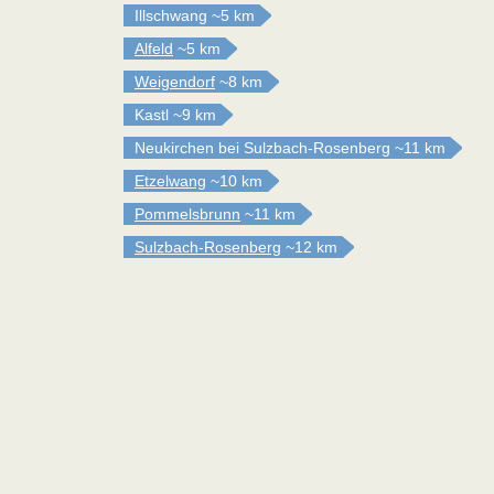
Illschwang
~5 km
Alfeld
~5 km
Weigendorf
~8 km
Kastl
~9 km
Neukirchen bei Sulzbach-Rosenberg
~11 km
Etzelwang
~10 km
Pommelsbrunn
~11 km
Sulzbach-Rosenberg
~12 km