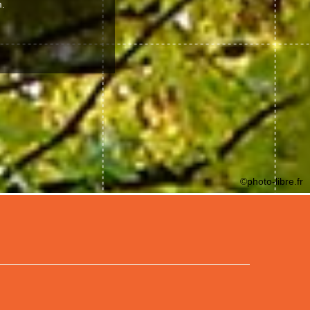
.
©photo-libre.fr