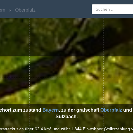
ern
ern
Oberpfalz
Oberpfalz
gehört zum zustand
Bayern
, zu der grafschaft
Oberpfalz
und 
Sulzbach.
 erstreckt sich über 62,4 km² und zälht 1.844 Einwohner (Volkszählung 