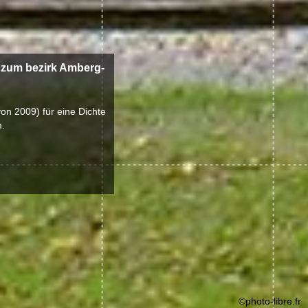
zum bezirk Amberg-
von 2009) für eine Dichte
.
©photo-libre.fr