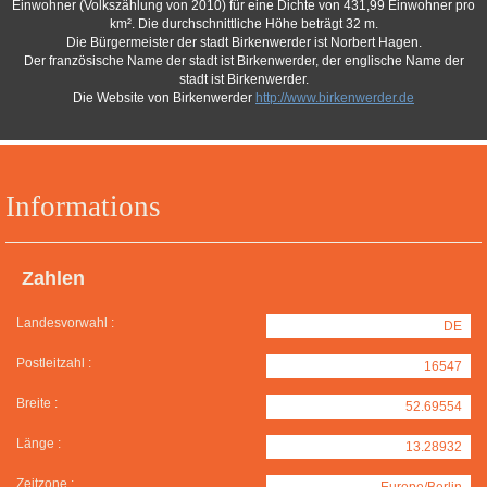
Einwohner (Volkszählung von 2010) für eine Dichte von 431,99 Einwohner pro
km². Die durchschnittliche Höhe beträgt 32 m.
Die Bürgermeister der stadt Birkenwerder ist Norbert Hagen.
Der französische Name der stadt ist Birkenwerder, der englische Name der
stadt ist Birkenwerder.
Die Website von Birkenwerder
http://www.birkenwerder.de
Informations
Zahlen
Landesvorwahl :
DE
Postleitzahl :
16547
Breite :
52.69554
Länge :
13.28932
Zeitzone :
Europe/Berlin