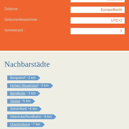
Zeitzone :
Europe/Berlin
Zeitzonenbezeichner :
UTC+1
Sommerzeit :
Y
Nachbarstädte
Borgsdorf
~2 km
Hohen Neuendorf
~3 km
Bergfelde
~3 km
Stolpe
~5 km
Schönfließ
~6 km
Glienicke/Nordbahn
~8 km
Oranienburg
~7 km