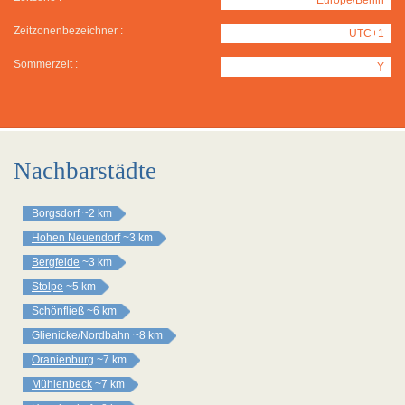
Zeitzonenbezeichner :
UTC+1
Sommerzeit :
Y
Nachbarstädte
Borgsdorf
~2 km
Hohen Neuendorf
~3 km
Bergfelde
~3 km
Stolpe
~5 km
Schönfließ
~6 km
Glienicke/Nordbahn
~8 km
Oranienburg
~7 km
Mühlenbeck
~7 km