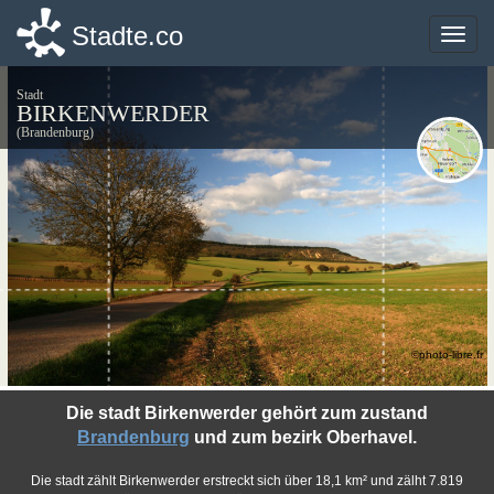
Stadte.co
Stadte.co
Toggle
Toggle
naviga
naviga
Stadt
BIRKENWERDER
(Brandenburg)
©photo-libre.fr
Die stadt Birkenwerder gehört zum zustand
Brandenburg
und zum bezirk Oberhavel.
Die stadt zählt Birkenwerder erstreckt sich über 18,1 km² und zälht 7.819