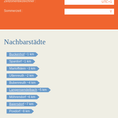
Zeitzonenbezeichner :
UTC+1
Sommerzeit :
Y
Nachbarstädte
Buckenhof
~1 km
Spardorf
~1 km
Marloffstein
~3 km
Uttenreuth
~2 km
Bubenreuth
~4 km
Langensendelbach
~5 km
Möhrendorf
~6 km
Baiersdorf
~7 km
Poxdorf
~8 km