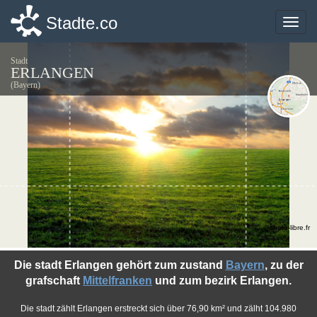
Stadte.co
Stadte.co
Toggle
Toggle
naviga
naviga
Stadt
ERLANGEN
(Bayern)
©photo-libre.fr
Die stadt Erlangen gehört zum zustand
Bayern
, zu der
grafschaft
Mittelfranken
und zum bezirk Erlangen.
Die stadt zählt Erlangen erstreckt sich über 76,90 km² und zälht 104.980