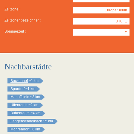
Zeitzone :
Europe/Berlin
Zeitzonenbezeichner :
UTC+1
Sommerzeit :
Y
Nachbarstädte
Buckenhof
~1 km
Spardorf
~1 km
Marloffstein
~3 km
Uttenreuth
~2 km
Bubenreuth
~4 km
Langensendelbach
~5 km
Möhrendorf
~6 km