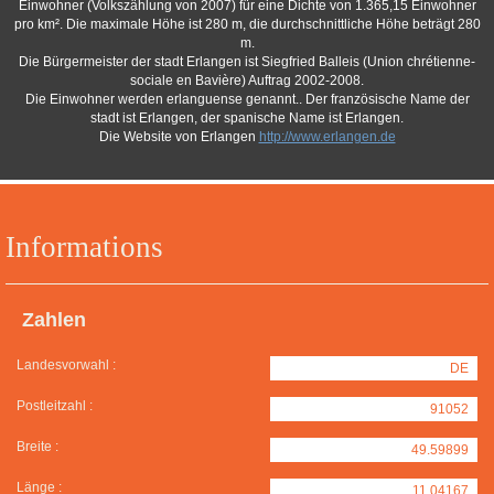
Einwohner (Volkszählung von 2007) für eine Dichte von 1.365,15 Einwohner
pro km². Die maximale Höhe ist 280 m, die durchschnittliche Höhe beträgt 280
m.
Die Bürgermeister der stadt Erlangen ist Siegfried Balleis (Union chrétienne-
sociale en Bavière) Auftrag 2002-2008.
Die Einwohner werden erlanguense genannt.. Der französische Name der
stadt ist Erlangen, der spanische Name ist Erlangen.
Die Website von Erlangen
http://www.erlangen.de
Informations
Zahlen
Landesvorwahl :
DE
Postleitzahl :
91052
Breite :
49.59899
Länge :
11.04167