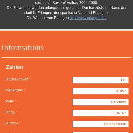
sociale en Bavière) Auftrag 2002-2008.
Die Einwohner werden erlanguense genannt.. Der französische Name der
stadt ist Erlangen, der spanische Name ist Erlangen.
Die Website von Erlangen
http://www.erlangen.de
Informations
Zahlen
Landesvorwahl :
DE
Postleitzahl :
91052
Breite :
49.59899
Länge :
11.04167
Zeitzone :
Europe/Berlin