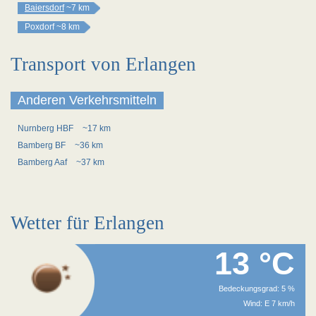
Baiersdorf
~7 km
Poxdorf
~8 km
Transport von Erlangen
Anderen Verkehrsmitteln
Nurnberg HBF
~17 km
Bamberg BF
~36 km
Bamberg Aaf
~37 km
Wetter für Erlangen
13 °C
Bedeckungsgrad: 5 %
Wind: E 7 km/h