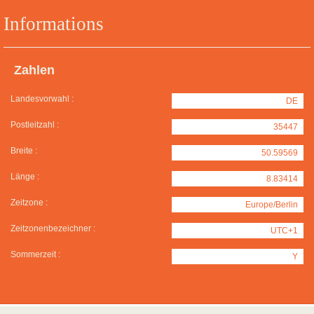
Informations
Zahlen
Landesvorwahl :
DE
Postleitzahl :
35447
Breite :
50.59569
Länge :
8.83414
Zeitzone :
Europe/Berlin
Zeitzonenbezeichner :
UTC+1
Sommerzeit :
Y