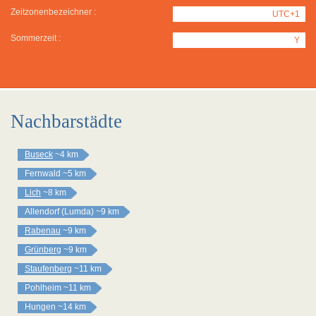
Zeitzonenbezeichner :
UTC+1
Sommerzeit :
Y
Nachbarstädte
Buseck
~4 km
Fernwald
~5 km
Lich
~8 km
Allendorf (Lumda)
~9 km
Rabenau
~9 km
Grünberg
~9 km
Staufenberg
~11 km
Pohlheim
~11 km
Hungen
~14 km