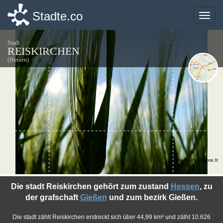
Stadte.co
Stadte.co
Toggle
Toggle
naviga
naviga
Stadt
REISKIRCHEN
(Hessen)
©photo-libre.fr
Die stadt Reiskirchen gehört zum zustand
Hessen
, zu
der grafschaft
Gießen
und zum bezirk Gießen.
Die stadt zählt Reiskirchen erstreckt sich über 44,99 km² und zälht 10.626