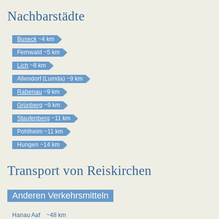
Nachbarstädte
Buseck
~4 km
Fernwald
~5 km
Lich
~8 km
Allendorf (Lumda)
~9 km
Rabenau
~9 km
Grünberg
~9 km
Staufenberg
~11 km
Pohlheim
~11 km
Hungen
~14 km
Transport von Reiskirchen
Anderen Verkehrsmitteln
Hanau Aaf
~48 km