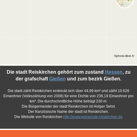
©photo-libre.fr
Die stadt Reiskirchen gehört zum zustand
Hessen
, zu
der grafschaft
Gießen
und zum bezirk Gießen.
Die stadt zählt Reiskirchen erstreckt sich über 44,99 km² und zälht 10.626
Einwohner (Volkszählung von 2008) für eine Dichte von 236,19 Einwohner pro
km². Die durchschnittliche Höhe beträgt 230 m.
Die Bürgermeister der stadt Reiskirchen ist Holger Sehrt.
Der französische Name der stadt ist Reiskirchen.
Die Website von Reiskirchen
http://www.gemeinde-reiskirchen.de