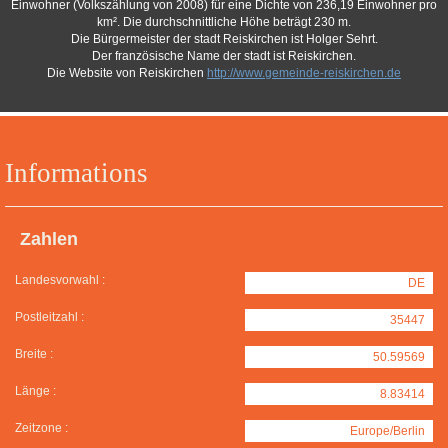
Einwohner (Volkszählung von 2008) für eine Dichte von 236,19 Einwohner pro
km². Die durchschnittliche Höhe beträgt 230 m.
Die Bürgermeister der stadt Reiskirchen ist Holger Sehrt.
Der französische Name der stadt ist Reiskirchen.
Die Website von Reiskirchen
http://www.gemeinde-reiskirchen.de
Informations
Zahlen
Landesvorwahl :
DE
Postleitzahl :
35447
Breite :
50.59569
Länge :
8.83414
Zeitzone :
Europe/Berlin