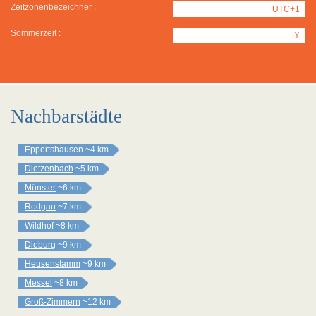
Zeitzonenbezeichner :
UTC+1
Sommerzeit :
Y
Nachbarstädte
Eppertshausen
~4 km
Dietzenbach
~5 km
Münster
~6 km
Rodgau
~7 km
Wildhof
~8 km
Dieburg
~9 km
Heusenstamm
~9 km
Messel
~8 km
Groß-Zimmern
~12 km