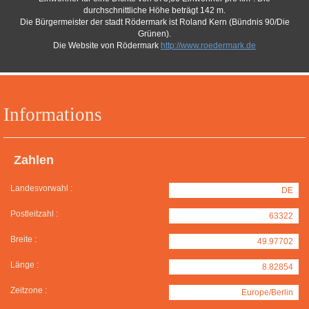
durchschnittliche Höhe beträgt 142 m.
Die Bürgermeister der stadt Rödermark ist Roland Kern (Bündnis 90/Die
Grünen).
Die Website von Rödermark
http://www.roedermark.de
Informations
Zahlen
Landesvorwahl :
DE
Postleitzahl :
63322
Breite :
49.97702
Länge :
8.82854
Zeitzone :
Europe/Berlin