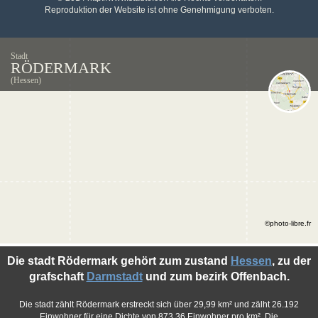
Reproduktion der Website ist ohne Genehmigung verboten.
Stadt
RÖDERMARK
(Hessen)
©photo-libre.fr
Die stadt Rödermark gehört zum zustand
Hessen
, zu der
grafschaft
Darmstadt
und zum bezirk Offenbach.
Die stadt zählt Rödermark erstreckt sich über 29,99 km² und zälht 26.192
Einwohner für eine Dichte von 873,36 Einwohner pro km². Die