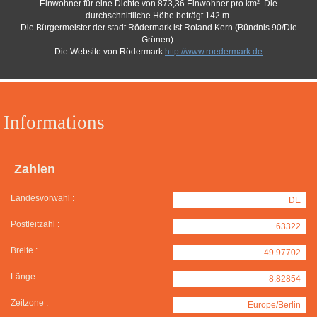
Einwohner für eine Dichte von 873,36 Einwohner pro km². Die
durchschnittliche Höhe beträgt 142 m.
Die Bürgermeister der stadt Rödermark ist Roland Kern (Bündnis 90/Die
Grünen).
Die Website von Rödermark
http://www.roedermark.de
Informations
Zahlen
Landesvorwahl :
DE
Postleitzahl :
63322
Breite :
49.97702
Länge :
8.82854
Zeitzone :
Europe/Berlin