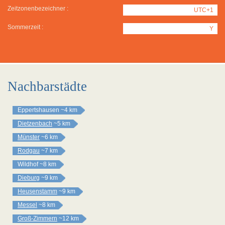
Zeitzonenbezeichner :
UTC+1
Sommerzeit :
Y
Nachbarstädte
Eppertshausen
~4 km
Dietzenbach
~5 km
Münster
~6 km
Rodgau
~7 km
Wildhof
~8 km
Dieburg
~9 km
Heusenstamm
~9 km
Messel
~8 km
Groß-Zimmern
~12 km