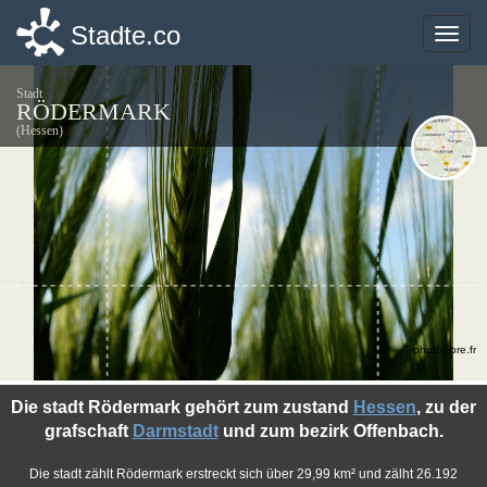
Stadte.co
Stadte.co
Toggle
Toggle
naviga
naviga
Stadt
RÖDERMARK
(Hessen)
©photo-libre.fr
Die stadt Rödermark gehört zum zustand
Hessen
, zu der
grafschaft
Darmstadt
und zum bezirk Offenbach.
Die stadt zählt Rödermark erstreckt sich über 29,99 km² und zälht 26.192