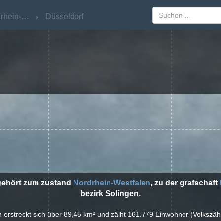
Nordrhein-Westfalen
Nordrhein-Westfalen
Düsseldorf
Düsseldorf
 gehört zum zustand
Nordrhein-Westfalen
, zu der grafschaft
bezirk Solingen.
en erstreckt sich über 89,45 km² und zälht 161.779 Einwohner (Volkszäh