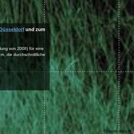
Düsseldorf
und zum
lung von 2008) für eine
m, die durchschnittliche
.
©photo-libre.fr