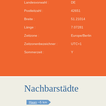
Landesvorwahl :
DE
Postleitzahl :
42651
Breite :
51.21014
Länge :
7.07281
Zeitzone :
Europe/Berlin
Zeitzonenbezeichner :
UTC+1
Sommerzeit :
Y
Nachbarstädte
Haan
~5 km