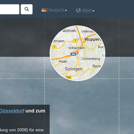
Deutsch
Deutsch
Welt
Welt
Düsseldorf
und zum
lung von 2008) für eine