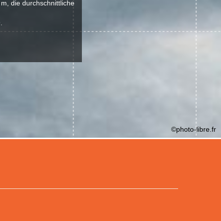
m, die durchschnittliche
.
©photo-libre.fr