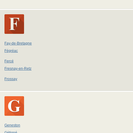
Fay-de-Bretagne
Fégréac
Fercé
Fresnay-en-Retz
Frossay
Geneston
Gétigné