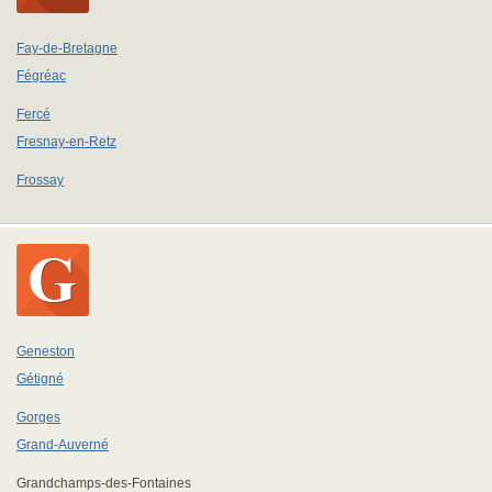
Fay-de-Bretagne
Fégréac
Fercé
Fresnay-en-Retz
Frossay
Geneston
Gétigné
Gorges
Grand-Auverné
Grandchamps-des-Fontaines