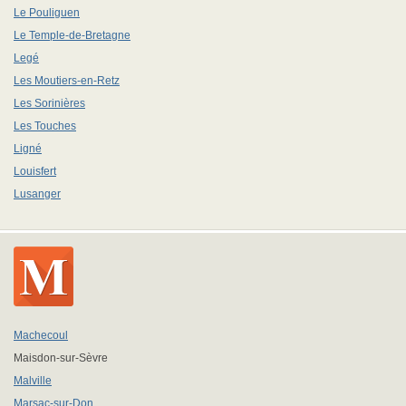
Le Pouliguen
Le Temple-de-Bretagne
Legé
Les Moutiers-en-Retz
Les Sorinières
Les Touches
Ligné
Louisfert
Lusanger
Machecoul
Maisdon-sur-Sèvre
Malville
Marsac-sur-Don