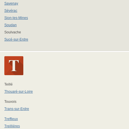
Savenay
Sévérac
Sion-les-Mines
Soudan
Soulvache
Sucé-sur-Erdre
Teillé
Thouaré-sur-Loire
Touvois
Trans-sur-Erdre
Treffieux
Treillières