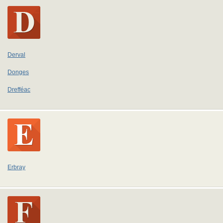
Derval
Donges
Drefféac
Erbray