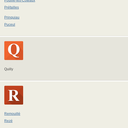
Pouillé-les-Côteaux
Préfailles
Prinquiau
Puceul
Quilly
Remouillé
Rezé