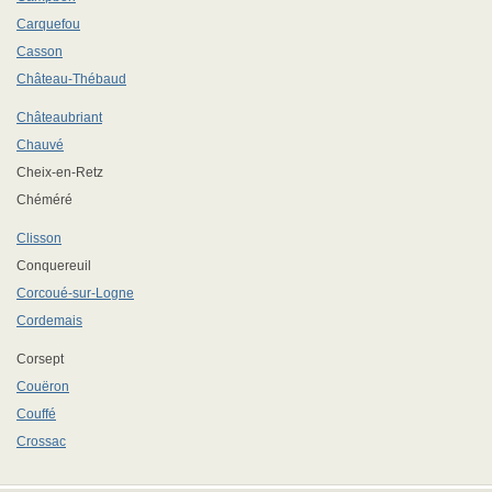
Carquefou
Casson
Château-Thébaud
Châteaubriant
Chauvé
Cheix-en-Retz
Chéméré
Clisson
Conquereuil
Corcoué-sur-Logne
Cordemais
Corsept
Couëron
Couffé
Crossac