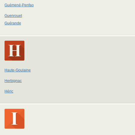
Guémené-Penfao
Guenrouet
Guérande
Haute-Goulaine
Herbignac
Héric