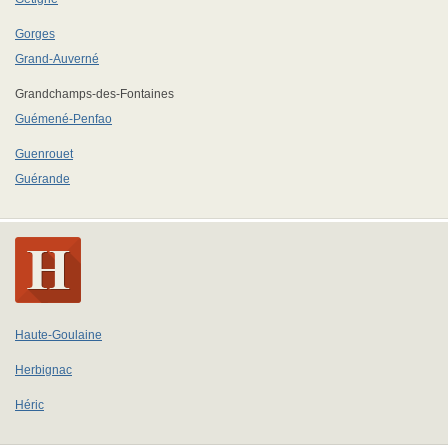
Gorges
Grand-Auverné
Grandchamps-des-Fontaines
Guémené-Penfao
Guenrouet
Guérande
Haute-Goulaine
Herbignac
Héric