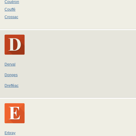
Couëron
Couffé
Crossac
Derval
Donges
Drefféac
Erbray