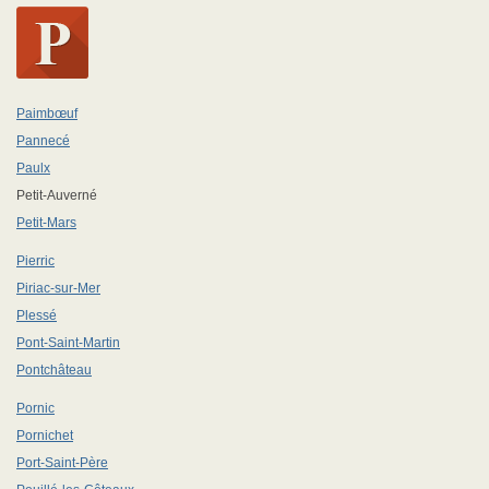
Paimbœuf
Pannecé
Paulx
Petit-Auverné
Petit-Mars
Pierric
Piriac-sur-Mer
Plessé
Pont-Saint-Martin
Pontchâteau
Pornic
Pornichet
Port-Saint-Père