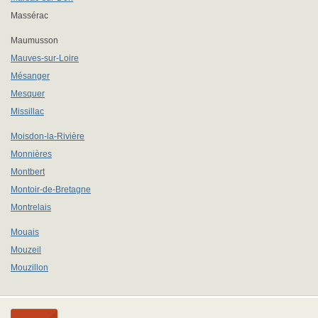
Massérac
Maumusson
Mauves-sur-Loire
Mésanger
Mesquer
Missillac
Moisdon-la-Rivière
Monnières
Montbert
Montoir-de-Bretagne
Montrelais
Mouais
Mouzeil
Mouzillon