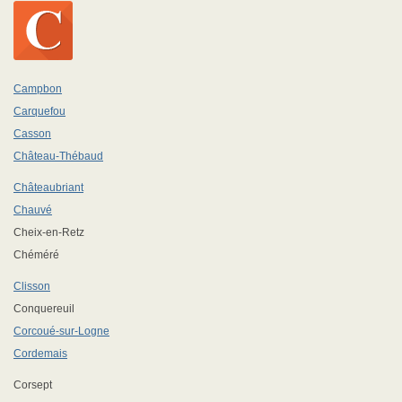
Campbon
Carquefou
Casson
Château-Thébaud
Châteaubriant
Chauvé
Cheix-en-Retz
Chéméré
Clisson
Conquereuil
Corcoué-sur-Logne
Cordemais
Corsept