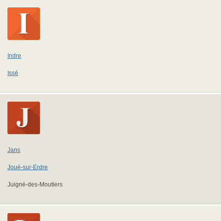
Indre
Issé
Jans
Joué-sur-Erdre
Juigné-des-Moutiers