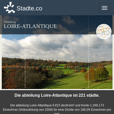
Stadte.co
Stadte.co
Toggle
Toggle
naviga
naviga
Abteilung
LOIRE-ATLANTIQUE
©photo-libre.fr
Die abteilung Loire-Atlantique ist 221 städte.
Die abteilung Loire-Atlantique 6.815 deckt km² und Konto 1.268.173
Einwohner (Volkszählung von 2009) für eine Dichte von 186,09 Einwohner pro