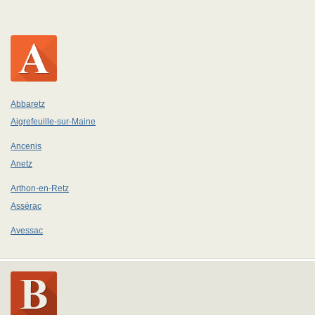
Abbaretz
Aigrefeuille-sur-Maine
Ancenis
Anetz
Arthon-en-Retz
Assérac
Avessac