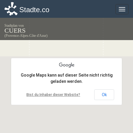
Stadte.co
Stadte.co
Toggle
Toggle
naviga
naviga
Stadtplan von
CUERS
(Provence-Alpes-Côte d'Azur)
Google Maps kann auf dieser Seite nicht richtig
Google Maps kann auf dieser Seite nicht richtig
geladen werden.
geladen werden.
Ok
Ok
Bist du Inhaber dieser Website?
Bist du Inhaber dieser Website?